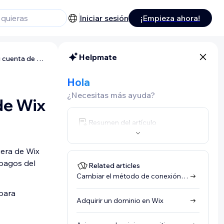
Iniciar sesión
¡Empieza ahora!
Helpmate
Conectar o transferir un dominio comprado en otro lugar a tu cuenta de Wix
Hola
¿Necesitas más ayuda?
de Wix
Resumen del artículo
uera de Wix
 pagos del
Related articles
Cambiar el método de conexión de tu dominio
para
Adquirir un dominio en Wix