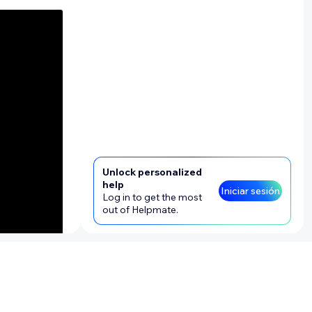
ombre de
con
Unlock personalized
help
Iniciar sesión
Log in to get the most
out of Helpmate.
S se