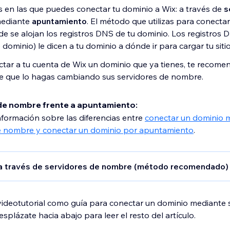
 en las que puedes conectar tu dominio a Wix: a través de
s
ediante
apuntamiento
. El método que utilizas para conecta
e se alojan los registros DNS de tu dominio. Los registros 
ominio) le dicen a tu dominio a dónde ir para cargar tu sit
ctar a tu cuenta de Wix un dominio que ya tienes, te recom
e que lo hagas cambiando sus servidores de nombre.
de nombre frente a apuntamiento:
formación sobre las diferencias entre
conectar un dominio 
e nombre y conectar un dominio por apuntamiento
.
a través de servidores de nombre (método recomendado)
odo de conexión de los servidores de nombre,
Wix aloja tus
 DNS
, mientras que tu dominio permanece registrado con su
videotutorial como guía para conectar un dominio mediante 
to significa que sigues pagando por el registro del dominio c
plázate hacia abajo para leer el resto del artículo.
 actual (no con Wix).