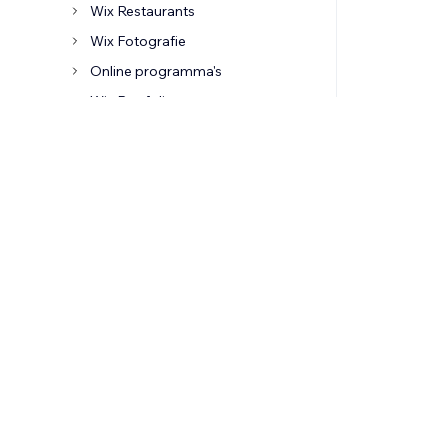
Wix Restaurants
Wix Fotografie
Online programma's
Wix Portfolio
Wix Video
Wix Audio
Wix Hotels by HotelRunner
Wix Hotels
Wix-apps
Wix Services
Wix Meetings
Apps van derden
Betalingen ontvangen op je website
Zakelijke e-mail koppelen
Klantbeheer