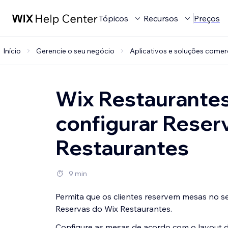
Tópicos
Recursos
Preços
Início
Gerencie o seu negócio
Aplicativos e soluções comer
Wix Restaurantes:
configurar Reser
Restaurantes
9 min
Permita que os clientes reservem mesas no se
Reservas do Wix Restaurantes.
Configure as mesas de acordo com o layout d