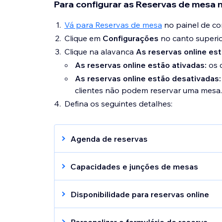
Para configurar as Reservas de mesa no
Vá para Reservas de mesa
no painel de con
Clique em
Configurações
no canto superior
Clique na alavanca
As reservas online es
As reservas online estão ativadas:
os 
As reservas online estão desativadas:
clientes não podem reservar uma mesa.
Defina os seguintes detalhes:
Agenda de reservas
Defina sua
agenda semanal e defina ocas
disponibilidade das reservas.
Capacidades e junções de mesas
Clique em
Gerenciamento de mesas
pa
com o mapa de assentos do seu restaura
Disponibilidade para reservas online
atualizar mesas e o número de assento
Clique em
Reservas online
para
definir 
quanto tempo antes do horário da reser