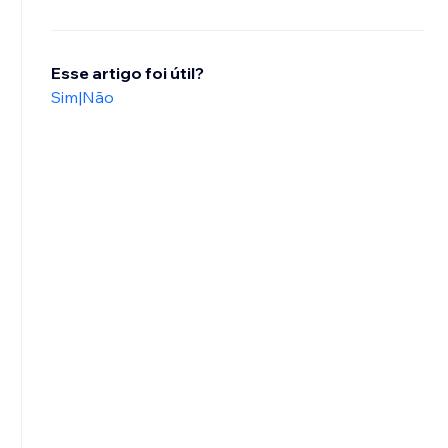
Esse artigo foi útil?
Sim
|
Não