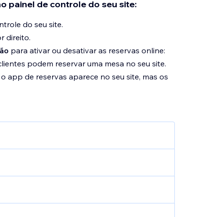
 painel de controle do seu site:
trole do seu site.
 direito.
tão
para ativar ou desativar as reservas online:
clientes podem reservar uma mesa no seu site.
o app de reservas aparece no seu site, mas os
iões especiais
para gerenciar a
ra
configurar as mesas disponíveis
de acordo
nte. Você pode adicionar, remover ou
s que elas ocupam a qualquer momento.
as regras para as reservas online
. Escolha até
va os clientes podem reservar uma mesa e