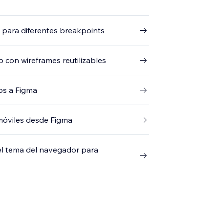
ox para diferentes breakpoints
p con wireframes reutilizables
ños a Figma
 móviles desde Figma
 del tema del navegador para