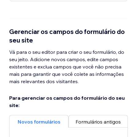
Data
Observação:
antes de adicionar esse
você receba o pagamento através do
Upload de arquivo
Inscrição
Caixa de seleção
campo ao seu formulário, certifique-se de
Data e horário
formulário.
Assinatura
Nome da empresa
que o
Wix Bookings
está instalado.
Horário
Avaliação por estrelas
Cargo
Produto
ID do IVA
Gerenciar os campos do formulário do
Preço fixo
seu site
Preço personalizado
Doação
Vá para o seu editor para criar o seu formulário, do
seu jeito. Adicione novos campos, edite campos
existentes e exclua campos que você não precisa
mais para garantir que você colete as informações
mais relevantes dos visitantes.
Para gerenciar os campos do formulário do seu
site:
Novos formulários
Formulários antigos