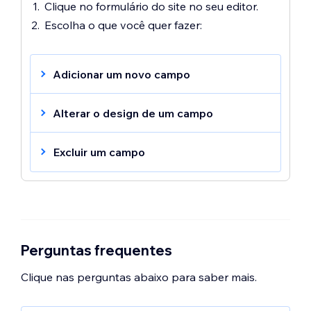
Clique no formulário do site no seu editor.
Escolha o que você quer fazer:
Adicionar um novo campo
Clique em
Editar
para abrir o criador
Alterar o design de um campo
de formulários.
Clique no ícone
Adicionar
à
Clique em
Configurações
.
Excluir um campo
esquerda.
Clique em
Design
.
Clique no tipo de campo que você
Clique em
Campos do formulário
.
Clique em
Editar
para abrir o criador
deseja adicionar.
de formulários.
Use as opções disponíveis para fazer
o design dos campos do seu
Clique no campo dentro do
formulário.
formulário.
Perguntas frequentes
Clique no ícone
Excluir
.
Clique nas perguntas abaixo para saber mais.