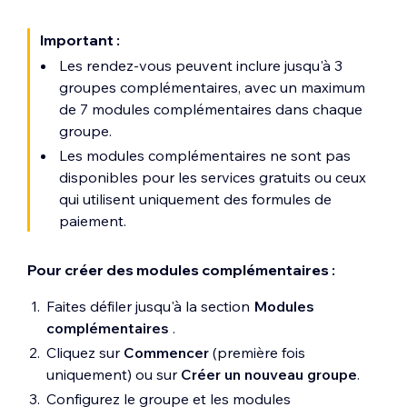
catégories de clients, telles que les
adultes, les enfants, les étudiants ou
Important :
les personnes handicapées, ou des
Les rendez-vous peuvent inclure jusqu'à 3
types de services, comme les
groupes complémentaires, avec un maximum
séances pour débutants ou
de 7 modules complémentaires dans chaque
avancés.
groupe.
Dans le
menu Quel est le titre
Les modules complémentaires ne sont pas
de vos variantes ?
saisissez un
disponibles pour les services gratuits ou ceux
texte que les clients verront au-
qui utilisent uniquement des formules de
dessus des options de prix.
paiement.
Saisissez le nom de la variation et
configurez le prix à côté. Répétez
Pour créer des modules complémentaires :
cette étape pour chaque option
de prix variés que vous souhaitez
Faites défiler jusqu'à la section
Modules
créer.
complémentaires
.
Remarque :
Cliquez sur
+ Ajouter
Cliquez sur
Commencer
(première fois
une variante
pour ajouter plus
uniquement) ou sur
Créer un nouveau groupe
.
d'options.
Configurez le groupe et les modules