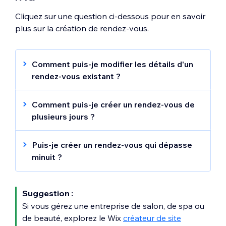
Cliquez sur une question ci-dessous pour en savoir
plus sur la création de rendez-vous.
Comment puis-je modifier les détails d'un
rendez-vous existant ?
Vous pouvez modifier ou
annuler un rendez-
vous
à tout moment dans l'agenda de
Comment puis-je créer un rendez-vous de
réservation.
plusieurs jours ?
Pour modifier un rendez-vous :
Pour créer un rendez-vous de plusieurs
jours :
Puis-je créer un rendez-vous qui dépasse
Cliquez sur la séance concernée dans
minuit ?
votre
Agenda de réservation
.
Suivez les étapes de la section ci-dessus
Oui, vous pouvez proposer un rendez-vous
Cliquez sur l'icône
Plus d'actions
à côté
pour créer un rendez-vous.
qui dépasse minuit. Par exemple, vos clients
du nom du rendez-vous.
Cliquez sur le menu déroulant
Durée
et
Suggestion :
peuvent réserver un rendez-vous de 4
Cliquez sur
Modifier
.
sélectionnez
Personnaliser
.
heures qui commence à 21h00.
Si vous gérez une entreprise de salon, de spa ou
Modifier les détails de la séance :
Configurez la durée de la séance pour
de beauté, explorez le Wix
créateur de site
Cliquez sur
Sauvegarder
.
couvrir plusieurs jours (jusqu'à 99 heures).