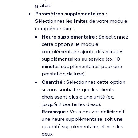
gratuit.
champ
Prix
.
Paramètres supplémentaires :
Suggestion :
Assurez-vous
Sélectionnez les limites de votre module
d'avoir sélectionné ces membres
complémentaire :
d'équipe dans la
Heure supplémentaire :
section
Disponibilité
.
Sélectionnez
cette option si le module
Cliquez sur
Enregistrer
.
complémentaire ajoute des minutes
Choisissez la façon dont les clients
supplémentaires au service (ex. 10
paient sous
Préférences de paiement
minutes supplémentaires pour une
(ex. montant total en ligne, acompte
prestation de luxe).
en ligne, etc.)
Quantité :
Sélectionnez cette option
Prix personnalisé :
Saisissez une
si vous souhaitez que les clients
description de la manière dont vous
choisissent plus d'une unité (ex.
facturez votre service. Par exemple, « À
jusqu'à 2 bouteilles d'eau).
partir de 25 € ».
Remarque :
Vous pouvez définir soit
une heure supplémentaire, soit une
quantité supplémentaire, et non les
deux.