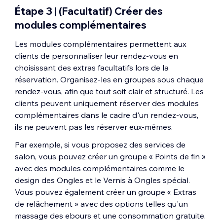
Choisissez comment les clients vous
existants que vous souhaitez connecter.
achetée ou payer le prix que vous avez
Étape 3 | (Facultatif) Créer des
paient sous
Préférences de paiement
Cliquez ensuite sur
Terminé
.
défini par séance.
modules complémentaires
(par exemple, montant total en ligne,
Créer une nouvelle formule :
Créez une
acompte en ligne, etc.)
nouvelle formule
de carnet de séances
ou
Les modules complémentaires permettent aux
Configurez le
prix par séance
.
Gratuit :
Proposez ce service
d'abonnement
.
clients de personnaliser leur rendez-vous en
Connectez la ou les formule(s) de
gratuitement.
choisissant des extras facultatifs lors de la
paiement correspondante(s) sous
Tarification variée :
Créez différentes
réservation. Organisez-les en groupes sous chaque
Abonnements et carnets
de séances .
options de prix en fonction du client, du
rendez-vous, afin que tout soit clair et structuré. Les
service, de la durée du rendez-vous ou du
clients peuvent uniquement réserver des modules
membre d'équipe :
complémentaires dans le cadre d'un rendez-vous,
Suggestion :
Voir
Par séance
ou
Avec une
ils ne peuvent pas les réserver eux-mêmes.
Saisissez le
Montant par défaut
pour
formule
ci-dessus pour voir les étapes
ce service.
détaillées.
Par exemple, si vous proposez des services de
Cliquez sur
+ Ajouter des variantes
.
salon, vous pouvez créer un groupe « Points de fin »
Choisissez le type de variation dans le
avec des modules complémentaires comme le
menu
déroulant Sur quoi sont basées
design des Ongles et le Vernis à Ongles spécial.
les variations ?
:
Vous pouvez également créer un groupe « Extras
Client ou service :
Proposez
de relâchement » avec des options telles qu'un
différents tarifs en fonction des
massage des ebours et une consommation gratuite.