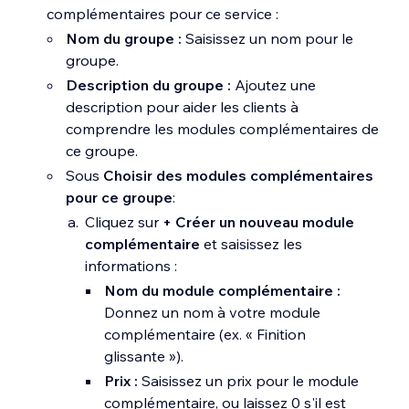
Durée :
Configurez les prix pour
complémentaires pour ce service :
différentes durées de rendez-vous
Nom du groupe :
Saisissez un nom pour le
(par exemple, 30 minutes ou 60
groupe.
minutes).
Description du groupe :
Ajoutez une
Cliquez sur le curseur
Ajouter
description pour aider les clients à
des noms aux variantes
pour
comprendre les modules complémentaires de
activer ou désactiver le nom de la
ce groupe.
variante. Si cette option est
Sous
Choisir des modules complémentaires
activée, ajoutez un titre au menu
pour ce groupe
:
de votre variante.
Cliquez sur
+ Créer un nouveau module
Ajoutez des détails sur
la durée
,
complémentaire
et saisissez les
le prix
et
le nom de
la variante
(si
informations :
le curseur est activé).
Nom du module complémentaire :
Donnez un nom à votre module
Membre d'équipe :
Créez des prix
complémentaire (ex. « Finition
variés en fonction du membre
glissante »).
d'équipe.
Prix :
Saisissez un prix pour le module
Configurez le tarif à côté de
complémentaire, ou laissez 0 s'il est
chaque membre d'équipe dans le