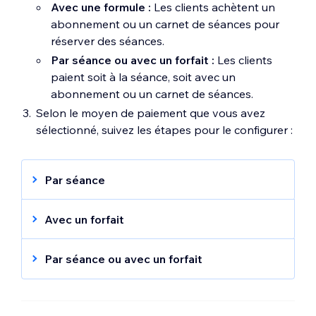
Avec une formule :
Les clients achètent un
abonnement ou un carnet de séances pour
réserver des séances.
Par séance ou avec un forfait :
Les clients
paient soit à la séance, soit avec un
abonnement ou un carnet de séances.
Selon le moyen de paiement que vous avez
sélectionné, suivez les étapes pour le configurer :
Par séance
Sélectionnez l'option de tarification
correspondante dans le menu déroulant
Avec un forfait
Type de prix
:
Cliquez sur une option pour connecter ce
Prix fixe :
Choisissez un montant défini
service à un abonnement ou à un carnet de
Par séance ou avec un forfait
par séance,
séances :
Cette option permet à vos clients de choisir
Inscrivez le prix sous la rubrique
Connecter un forfait existant :
Activez
comment payer le service. Ils peuvent
Montant
.
le(s) curseur(s) à côté des forfaits
utiliser une formule de paiement qu'ils ont