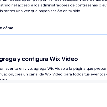
estringir el acceso a los administradores de contraseñas o aut
isitantes una vez que hayan sesión en tu sitio.
e cómo
c en
Páginas y menú
a la izquierda del editor.
ona la página de transmisión en vivo.
c en el icono Mostrar más
.
al) Haz clic en
Ocultar
para ocultar la página del menú de tu s
Agrega y configura Wix Video
 un evento en vivo, agrega Wix Video a la página que prepar
c en
Opciones
.
inuación, crea un canal de Wix Video para todos tus eventos
vivo.
c en la pestaña
Permisos
.
ona una de las siguientes opciones en
¿Quién puede ver est
:
e cómo
os
: la página es pública y está abierta a todos los visitantes.
nistrador de contraseñas
: solo las personas que tienen la