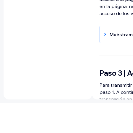
en la página, r
acceso de los v
Muéstram
Haz cli
Selecci
Haz cli
(Opcion
Paso 3 | 
Para transmitir
Haz cli
paso 1. A cont
transmisión en 
Haz cli
Selecci
página?
Muéstram
Tod
Admi