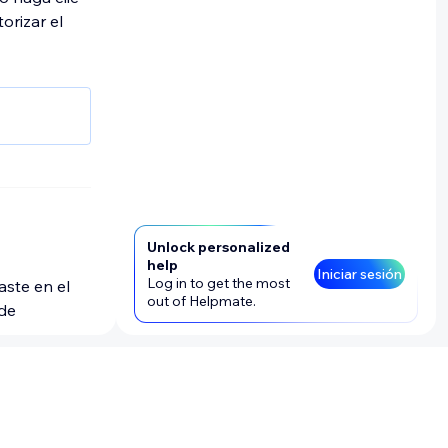
orizar el
itio.
Unlock personalized
help
Iniciar sesión
Log in to get the most
aste en el
out of Helpmate.
 de
a