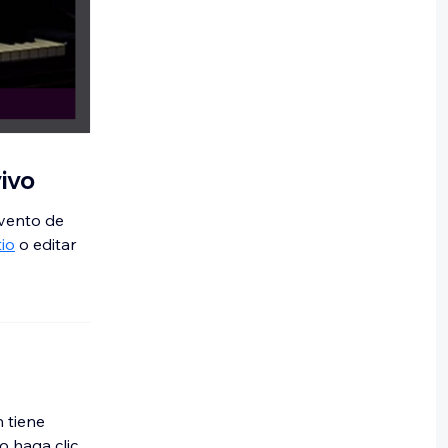
vivo
evento de
io
o editar
 tiene
o haga clic