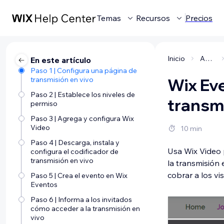
Temas
Recursos
Precios
Inicio
Administrar tu negocio
En este artículo
Paso 1 | Configura una página de
transmisión en vivo
Wix Eve
Paso 2 | Establece los niveles de
transmi
permiso
Paso 3 | Agrega y configura Wix
Video
10 min
Paso 4 | Descarga, instala y
Usa Wix Video 
configura el codificador de
transmisión en vivo
la transmisión 
cobrar a los vi
Paso 5 | Crea el evento en Wix
Eventos
Paso 6 | Informa a los invitados
cómo acceder a la transmisión en
vivo