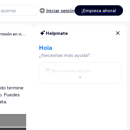
Iniciar sesión
¡Empieza ahora!
Helpmate
Wix Eventos: realizar un evento de transmisión en vivo
Hola
¿Necesitas más ayuda?
Resumen del artículo
ndo termine
io. Puedes
ita.