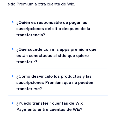
sitio Premium a otra cuenta de Wix.
¿Quién es responsable de pagar las
suscripciones del sitio después de la
transferencia?
Si transfieres las suscripciones de pago
(plan del sitio, dominio,
email empresarial,
¿Qué sucede con mis apps premium que
apps premium) junto con el sitio, el nuevo
están conectadas al sitio que quiero
propietario administra todos los pagos
transferir?
futuros.
Todas las apps premium conectadas al sitio
se transfieren automáticamente con el sitio.
¿Cómo desvinculo los productos y las
Esto incluye los planes de números de
suscripciones Premium que no pueden
teléfono comerciales.
transferirse?
Algunas suscripciones Premium no pueden
transferirse. Si tu suscripción no puede
¿Puedo transferir cuentas de Wix
transferirse, ve a la
sección Suscripciones
Payments entre cuentas de Wix?
Premium de tu cuenta
y desvincúlala de tu
No. No es posible transferir cuentas de Wix