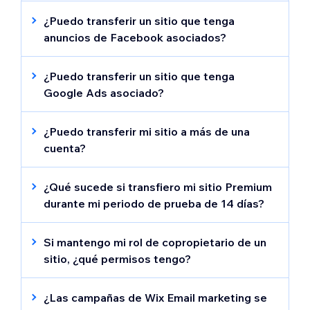
sitio. Luego, puedes transferir el sitio a un
Payments entre cuentas de Wix.
¿Puedo transferir un sitio que tenga
nuevo propietario.
anuncios de Facebook asociados?
No es posible transferir un sitio que tenga
anuncios de Facebook
asociados. Para
¿Puedo transferir un sitio que tenga
cancelar este servicio, desactiva la
Google Ads asociado?
renovación automática y espera a que venza
No es posible transferir
campañas de
el servicio. Una vez que venza, podrás
Google Ads
ni cancelar su asignación de tu
¿Puedo transferir mi sitio a más de una
transferir el sitio.
sitio.
cuenta?
Solo puedes transferir la propiedad del sitio
a un usuario por vez. Si inicias una segunda
¿Qué sucede si transfiero mi sitio Premium
transferencia antes de que termine la
durante mi periodo de prueba de 14 días?
primera, la primera será cancelada.
Una vez que transfieres un sitio Premium a
otra cuenta de Wix, pierdes el periodo de
Si mantengo mi rol de copropietario de un
prueba de 14 días. No es posible recibir un
sitio, ¿qué permisos tengo?
reembolso por un sitio Premium transferido.
Un copropietario tiene permiso para
administrar, editar y publicar sitios. Puede
¿Las campañas de Wix Email marketing se
administrar la facturación, invitar a personas