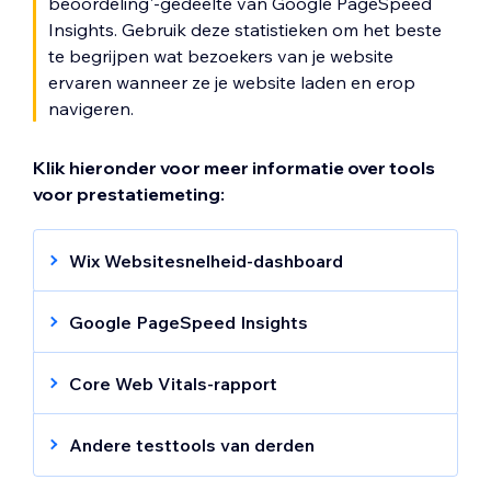
beoordeling'-gedeelte van Google PageSpeed
Insights. Gebruik deze statistieken om het beste
te begrijpen wat bezoekers van je website
ervaren wanneer ze je website laden en erop
navigeren.
Klik hieronder voor meer informatie over tools
voor prestatiemeting:
Wix Websitesnelheid-dashboard
Het
Websitesnelheid-dashboard
onthult de
huidige laadsnelheid van je website en biedt
Google PageSpeed Insights
bruikbare tips om het laden van pagina's te
Google PageSpeed Insights
controleert hoe
verbeteren.
goed de pagina's van je website presteren
Core Web Vitals-rapport
op desktop en mobiel. Het gebruikt het
Core Web Vitals worden opgenomen als
Het dashboard bestaat uit twee
Chrome User Experience (CrUX)-rapport om
weergegeven statistiek in zowel Google
hoofdonderdelen:
Andere testtools van derden
de echte bezoekersprestaties te
PageSpeed Insights- als Lighthouse-
Wix-websites worden anders gebouwd in
Echte gebruikerservaring van
bestuderen. Om je pagina een
rapporten. Om Core Web Vitals als een