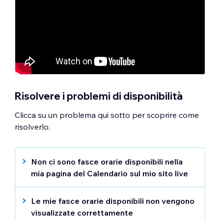
Scopri come
impostare la durata delle fasce
orarie
.
Risolvere i problemi di disponibilità
Clicca su un problema qui sotto per scoprire come
risolverlo.
Non ci sono fasce orarie disponibili nella
mia pagina del Calendario sul mio sito live
Se sul tuo sito non vengono visualizzate
fasce orarie disponibili per uno dei tuoi
Le mie fasce orarie disponibili non vengono
servizi, controlla quanto segue:
visualizzate correttamente