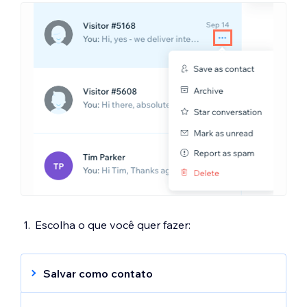
Escolha o que você quer fazer:
Salvar como contato
Observação:
essa opção só aparecerá se a
mensagem for de um visitante anônimo.