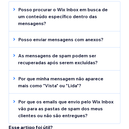
Posso procurar o Wix Inbox em busca de
um conteúdo específico dentro das
mensagens?
Sim, você pode clicar no ícone
Pesquisar
acima da lista de mensagens para buscar no
Posso enviar mensagens com anexos?
Wix Inbox um conteúdo específico dentro
Sim, o Wix Inbox permite que você envie
de uma mensagem, além de buscar pelo
mensagens e anexe itens diretamente para
As mensagens de spam podem ser
nome do contato.
seus clientes.
recuperadas após serem excluídas?
Não, as mensagens de spam não podem ser
Saiba mais sobre como enviar mensagens e
recuperadas depois que você as exclui.
Por que minha mensagem não aparece
anexar itens.
mais como "Vista" ou "Lida"?
O recurso de ver mensagens como "Vista"
ou "Lida" foi removido do Wix Inbox.
Por que os emails que envio pelo Wix Inbox
vão para as pastas de spam dos meus
Os provedores de email e filtros de spam
clientes ou não são entregues?
verificam os emails em segundo plano, que
Provedores de email como Gmail, Yahoo e
anteriormente acionavam status "Leitura"
Esse artigo foi útil?