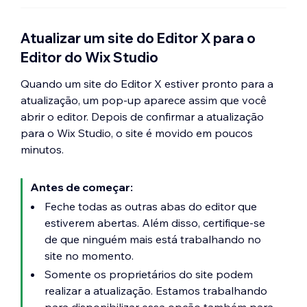
rolagem de imagem antigo, não é possível
Sticky em todos os breakpoints no Editor
se removê-las, não será possível adicioná-
adicioná-lo novamente.
do Wix Studio. Isso também significa que
las novamente aos componentes não
Atualizar um site do Editor X para o
a seção não se sobrepõe à próxima
compatíveis.
Lembra do
painel Animação
no Editor X?
Editor do Wix Studio
seção em nenhum breakpoint.
Você encontra as
animações
de entrada, e
muitas outras (como loop e rolagem), em
Quando um site do Editor X estiver pronto para a
Animações e efeitos
no painel Inspetor.
atualização, um pop-up aparece assim que você
abrir o editor. Depois de confirmar a atualização
Como parte dessa atualização, revisamos
para o Wix Studio, o site é movido em poucos
algumas animações antigas de entrada e
minutos.
demos a elas uma nova aparência (pular,
curvar e virar). Se você tem elementos com
Antes de começar:
as versões anteriores dessas animações,
Feche todas as outras abas do editor que
convidamos você a conferir nossa nova
estiverem abertas. Além disso, certifique-se
coleção moderna.
de que ninguém mais está trabalhando no
site no momento.
Somente os proprietários do site podem
realizar a atualização. Estamos trabalhando