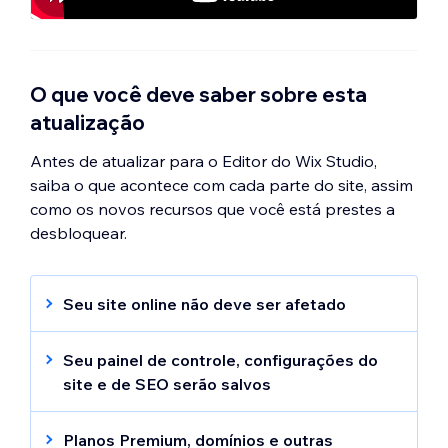
O que você deve saber sobre esta
atualização
Antes de atualizar para o Editor do Wix Studio,
saiba o que acontece com cada parte do site, assim
como os novos recursos que você está prestes a
desbloquear.
Seu site online não deve ser afetado
A versão online do site permanece
exatamente a mesma quando você executa
Seu painel de controle, configurações do
essa atualização. O site não sofre um tempo
site e de SEO serão salvos
de inatividade.
Essa atualização não afeta as configurações
atuais do site. Quaisquer dados que você
Planos Premium, domínios e outras