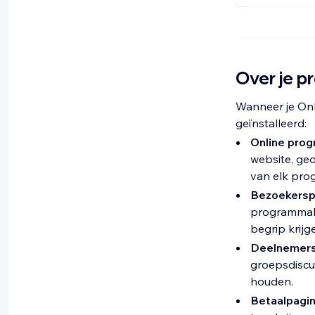
Over je 
Wanneer je Onl
geïnstalleerd:
Online prog
website, geo
van elk prog
Bezoekersp
programmabe
begrip krij
Deelnemers
groepsdiscu
houden.
Betaalpagin