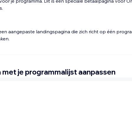
 voor je programma. Dit is een speciale betaalpagina voor On
s.
een aangepaste landingspagina die zich richt op één prog
aken.
 met je programmalijst aanpassen
 wat er op de Online programma's-pagina wordt weergegeve
tails aan je websitebezoekers communiceren. Selecteer essen
s prijs, duur, instructeur en meer om ervoor te zorgen dat
e bezoekers alles hebben wat ze nodig hebben om zich in te
or
Studio Editor
Wix Harmony-editor