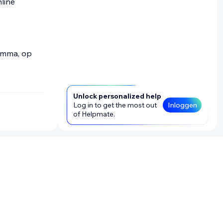
line
ramma, op
Unlock personalized help
Log in to get the most out
Inloggen
of Helpmate.
n, kun je
tiële
 schrijven.