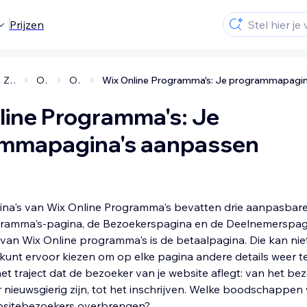
Prijzen
Zakelijke oplossingen en apps
Online programma's
Online programma's instellen
line Programma's: Je
mmapagina's aanpassen
na's van Wix Online Programma's bevatten drie aanpasbare 
gramma's-pagina, de Bezoekerspagina en de Deelnemerspag
van Wix Online programma's is de betaalpagina. Die kan ni
kunt ervoor kiezen om op elke pagina andere details weer t
et traject dat de bezoeker van je website aflegt: van het b
r nieuwsgierig zijn, tot het inschrijven. Welke boodschappen wi
ebsitebezoekers overbrengen?