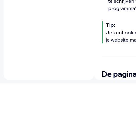
te schrijven
programma'
Tip:
Je kunt ook 
je website m
De pagina
Door te kiezen
belangrijke de
informatie zoal
geïnteresseerd
Wix Edit