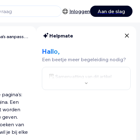
Inloggen
Aan de slag
Helpmate
Wix Online Programma's: Je programmapagina's aanpassen
Hallo,
Een beetje meer begeleiding nodig?
Samenvatting van dit artikel
pagina's:
ina. Een
et worden
e geven.
ezoeken van
l je bij elke