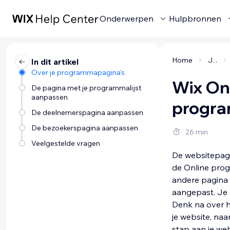
Onderwerpen
Hulpbronnen
Home
Je bedrijf beheren
In dit artikel
Over je programmapagina's
Wix On
De pagina met je programmalijst
aanpassen
progra
De deelnemerspagina aanpassen
De bezoekerspagina aanpassen
26 min
Veelgestelde vragen
De websitepagi
de Online pro
andere pagina 
aangepast. Je 
Denk na over h
je website, naa
stap aan je w