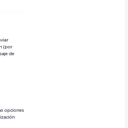
viar
n (por
saje de
as opciones
ización