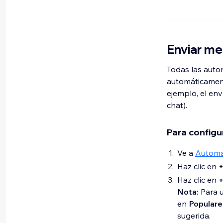
Enviar m
Todas las auto
automáticament
ejemplo, el en
chat).
Para configu
Ve a
Automa
Haz clic en
+
Haz clic en
+
Nota:
Para u
en
Populare
sugerida.