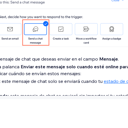
mensaje de chat que deseas enviar en el campo
Mensaje
.
la palanca
Enviar este mensaje solo cuando esté online par
ficar cuándo se envían estos mensajes:
:
este mensaje de chat solo se enviará cuando tu
estado de 
ada:
este mensaje de chat se enviará sin importar si tu esta
ffline.
stablece un retraso y agrega una condición para especificar 
ión: