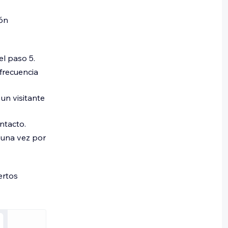
ión
l paso 5.
frecuencia
un visitante
ntacto.
o una vez por
ertos