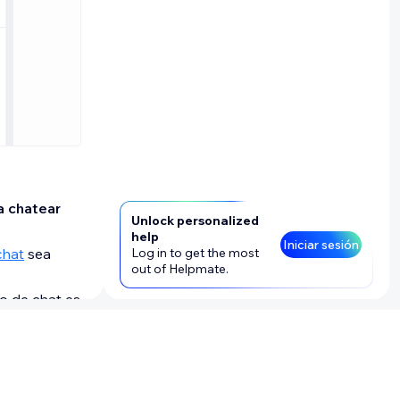
a chatear
Unlock personalized
help
Iniciar sesión
chat
sea
Log in to get the most
out of Helpmate.
do de chat es
la