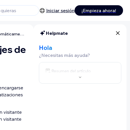
Iniciar sesión
¡Empieza ahora!
Helpmate
Wix Chat: enviar o responder mensajes de chat automáticamente
jes de
Hola
¿Necesitas más ayuda?
Resumen del artículo
 encargarse
atizaciones
 visitante
 visitante