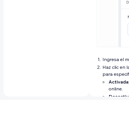
Ingresa el 
Haz clic en 
para especi
Activada
online.
Desactiv
online o o
(Opcional) E
automatizac