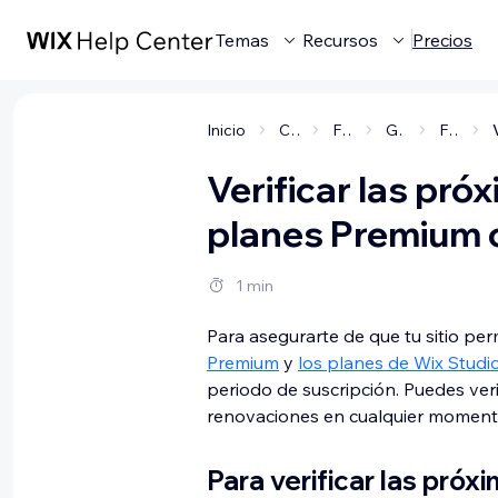
Temas
Recursos
Precios
Inicio
Cuenta y facturación
Facturación y suscripciones premium
Gestionar tus suscripciones
Facturación de planes Premium
Verificar las pró
planes Premium 
1 min
Para asegurarte de que tu sitio p
Premium
y
los planes de Wix Studi
periodo de suscripción. Puedes veri
renovaciones en cualquier moment
Para verificar las próx