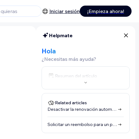
Iniciar sesión
¡Empieza ahora!
Helpmate
Hola
¿Necesitas más ayuda?
Resumen del artículo
Related articles
Desactivar la renovación automática para un plan del sitio de Wix
Solicitar un reembolso para un plan Premium o un plan Wix Studio