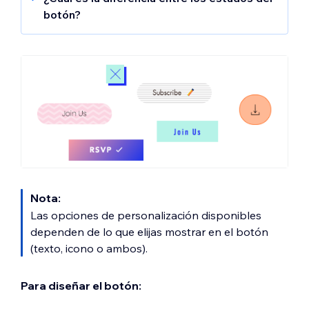
botón?
Normal:
el aspecto predeterminado del
botón antes de que los visitantes
interactúen con él.
Efecto cursor:
se muestra el aspecto del
botón cuando los visitantes pasan el
cursor sobre él.
Clic/Foco:
aspecto del botón después
de que los visitantes hagan clic en él.
Error:
indica un problema con la función
del botón (por ejemplo, error al cargar un
Nota:
archivo).
Las opciones de personalización disponibles
dependen de lo que elijas mostrar en el botón
(texto, icono o ambos).
Para diseñar el botón: