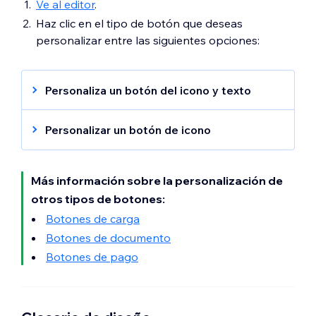
Ve al editor
.
Haz clic en el tipo de botón que deseas
personalizar entre las siguientes opciones:
Personaliza un botón del icono y texto
Haz clic en el botón que deseas
Personalizar un botón de icono
personalizar.
Haz clic en el icono
Diseño.
.
Haz clic en el botón que deseas
Elige lo que deseas hacer:
personalizar.
Más información sobre la personalización de
Selecciona otro diseño para el botón
Haz clic en el icono
Diseño.
.
otros tipos de botones:
entre las opciones disponibles.
Elige lo que deseas hacer:
Botones de carga
Haz clic en
Personalizar
para ajustar lo
Selecciona otro diseño para el botón
Botones de documento
siguiente:
entre las opciones disponibles.
Botones de pago
Relleno de fondo:
elige un color, un
Haz clic en
Personalizar
para ajustar lo
degradado o una imagen para el
siguiente:
fondo del botón.
Relleno de fondo:
elige un color, un