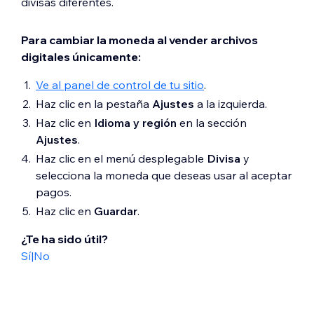
divisas diferentes.
HUF
ILS
Para cambiar la moneda al vender archivos
JPY
digitales únicamente:
MXN
TWD
Ve al panel de control de tu sitio
.
NZD
Haz clic en la pestaña
Ajustes
a la izquierda.
NOK
Haz clic en
Idioma y región
en la sección
PHP
Ajustes
.
PLN
Haz clic en el menú desplegable
Divisa
y
RUB
selecciona la moneda que deseas usar al aceptar
pagos.
SGD
Haz clic en
SEK
Guardar
.
CHF
¿Te ha sido útil?
THB
Sí
|
No
USD