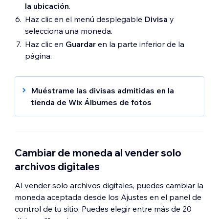
la ubicación
.
Haz clic en el menú desplegable
Divisa
y
selecciona una moneda.
Haz clic en
Guardar
en la parte inferior de la
página.
Muéstrame las divisas admitidas en la
tienda de Wix Álbumes de fotos
AUD
BRL
GBP
Cambiar de moneda al vender solo
CAD
archivos digitales
CZK
DKK
Al vender solo archivos digitales, puedes cambiar la
EUR
moneda aceptada desde los Ajustes en el panel de
HKD
control de tu sitio. Puedes elegir entre más de 20