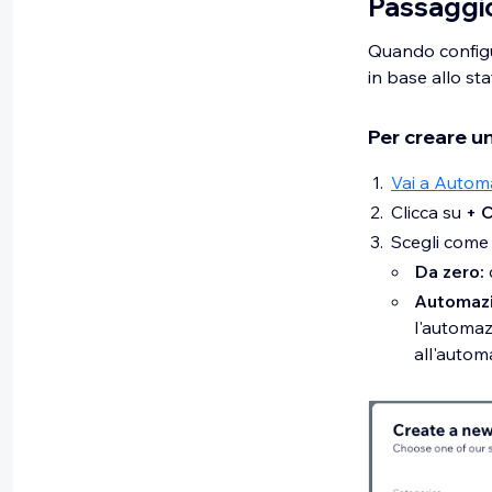
Passaggio
Quando configur
in base allo st
Per creare u
Vai a Autom
Clicca su
+ 
Scegli come 
Da zero:
Automazi
l'automaz
all'auto