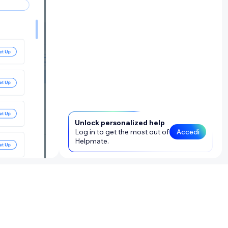
Unlock personalized help
Log in to get the most out of
Accedi
Helpmate.