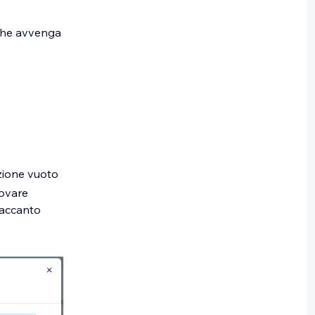
 che avvenga
azione vuoto
rovare
accanto