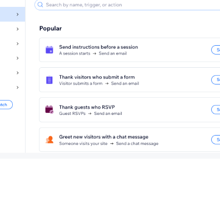
itolo in alto a sinistra per dare un nome all'automazione