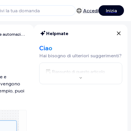
Accedi
Inizia
Helpmate
Fatture Wix: creare automazioni
Ciao
Hai bisogno di ulteriori suggerimenti?
Riassunto di questo articolo
e e
he vengono
sempio, puoi