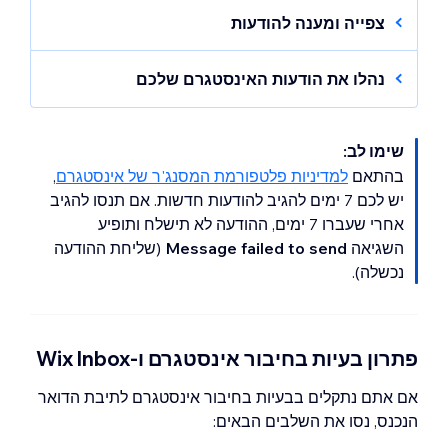
צפייה ומענה להודעות
בחרו את השיחה הרלוונטית כדי לצפות
נהלו את הודעות האינסטגרם שלכם
בה.
נהלו את ההודעות שלכם באינסטגרם באותו אופן
השתמשו בסרגל הכלים שלמטה כדי
שבו אתם מנהלים הודעות אחרות בתיבת ההודעות.
להגיב לשיחה:
שימו לב:
שמרו אנשי קשר, סמנו הודעות כלא נקראו, סמנו
(לא חובה) הקליקו על
שיחות בכוכב ועוד.
בהתאם
למדיניות פלטפורמת המסנג'ר של אינסטגרם
,
Instagram
ליד
Message via:‎
יש לכם 7 ימים להגיב להודעות חדשות. אם תנסו להגיב
כדי להשיב ב
ערוץ
אחר.
קראו פרטים נוספים על
ניהול ההודעות שלכם
.
אחרי שעברו 7 ימים, ההודעה לא תישלח ותופיע
השגיאה
Message failed to send
(שליחת ההודעה
נכשלה).
הוסיפו את ההודעה שלכם בשדה
Type your message...
(הקלידו את ההודעה שלכם).
פתרון בעיות בחיבור אינסטגרם ו-Wix Inbox
(לא חובה)
צרפו להודעה פריט
,
כמו קופון או לינק למוצר.
אם אתם נתקלים בבעיות בחיבור אינסטגרם לתיבת הדואר
הקליקו על
Send
(שליחה).
הנכנס, נסו את השלבים הבאים: