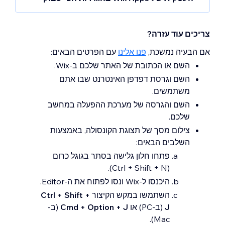
אם השלבים שלמעלה לא פתרו את הבעיה,
הסירו
את האינטגרציה העסקית של Wix Apps
בהגדרות
צריכים עוד עזרה?
פייסבוק וחברו
מחדש את אינסטגרם
בהגדרות
תיבת ההודעות של Wix Inbox.
אם הבעיה נמשכת,
פנו אלינו
עם הפרטים הבאים:
השם או הכתובת של האתר שלכם ב-Wix.
השם וגרסת דפדפן האינטרנט שבו אתם
משתמשים.
השם והגרסה של מערכת ההפעלה במחשב
שלכם.
צילום מסך של תצוגת הקונסולה, באמצעות
השלבים הבאים:
פתחו חלון גלישה בסתר בגוגל כרום
(Ctrl + Shift + N).
היכנסו ל-Wix ונסו לפתוח את ה-Editor.
השתמשו במקש הקיצור
Ctrl + Shift +
J
(ב-PC) או
Cmd + Option + J
(ב-
Mac).