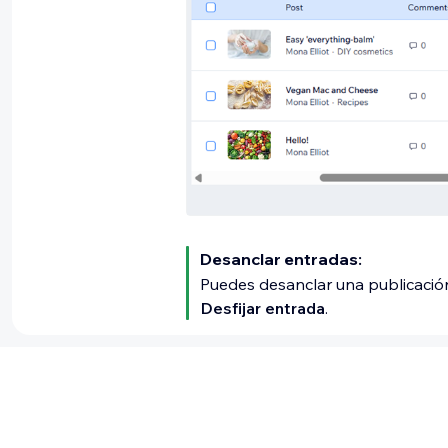
Desanclar entradas:
Puedes desanclar una publicación
Desfijar entrada
.
¿Te ha sido útil?
Sí
|
No