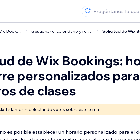
Wix Bookings
Gestionar el calendario y reservas
tud de Wix Bookings: ho
rre personalizados para
ros de clases
ada
|
Estamos recolectando votos sobre este tema
 no es posible establecer un horario personalizado para el ci
s clases. Esta función te permitiría especificar si las inscripc