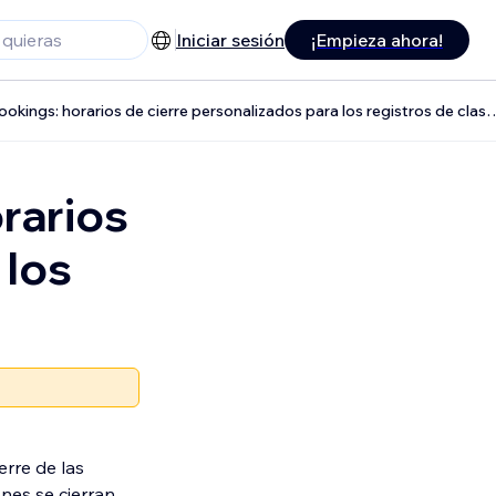
Iniciar sesión
¡Empieza ahora!
Solicitud de Wix Bookings: horarios de cierre personaliz
rarios
 los
erre de las
iones se cierran