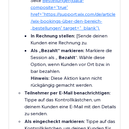
Seite
Bestellungen]data-
composite="true"
href="https://support.wix.com/de/article
/wix-bookings-über-den-bereich-
„bestellungen" target="_blank").
In Rechnung stellen:
[Sende deinen
Kunden eine Rechnung zu.
Als „Bezahlt“ markieren:
Markiere die
Session als „
Bezahlt
“. Wähle diese
Option, wenn Kunden vor Ort bzw. in
bar bezahlen.
Hinweis:
Diese Aktion kann nicht
rückgängig gemacht werden.
Teilnehmer per E-Mail benachrichtigen:
Tippe auf das Kontrollkästchen, um
deinem Kunden eine E-Mail mit den Details
zu senden.
Als eingecheckt markieren:
Tippe auf das
Kontrollkästchen, um deinen Kunden für