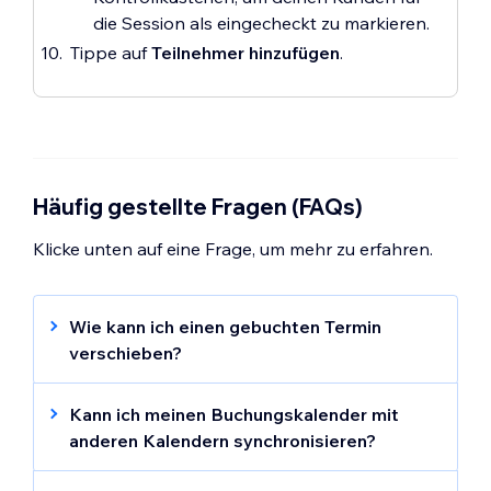
die Session als eingecheckt zu markieren.
Tippe auf
Teilnehmer hinzufügen
.
Häufig gestellte Fragen (FAQs)
Klicke unten auf eine Frage, um mehr zu erfahren.
Wie kann ich einen gebuchten Termin
verschieben?
Du kannst direkt über die Wix App
Termine
verschieben
. Öffne deinen
Kann ich meinen Buchungskalender mit
Buchungskalender und bearbeite den
anderen Kalendern synchronisieren?
Termin. Hier kannst du Datum, Uhrzeit und
Ja, du kannst deinen Buchungskalender mit
andere Details nach Bedarf aktualisieren.