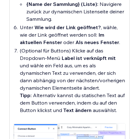
{Name der Sammlung} (Liste):
Navigiere
zurück zur dynamischen Listenseite deiner
Bild:
Verbinde den Bild-Link:
Sammlung.
Klicke unter
Verbindungen
auf
Bild
.
Unter
Wie wird der Link geöffnet?
, wähle,
Scrolle nach unten und klicke auf
wie der Link geöffnet werden soll:
Im
das Dropdown-Menü
Link ist
aktuellen Fenster
oder
Als neues Fenster
.
verknüpft mit
und wähle unter
(Optional für Buttons) Klicke auf das
Dynamische Seiten
die
Dropdown-Menü
Label ist verknüpft mit
entsprechende dynamische
und wähle ein Feld aus, um es als
Elementseite aus.
dynamischen Text zu verwenden, der sich
(Optional) Lege die Linkoptionen
dann abhängig von der nächsten/vorherigen
fest:
dynamischen Elementseite ändert.
Wähle aus, wie der Link geöffnet
Tipp:
Alternativ kannst du statischen Text auf
werden soll:
Im aktuellen
dem Button verwenden, indem du auf den
Fenster
oder
Als neues
Button klickst und
Text ändern
auswählst.
Fenster
.
Klicke auf das Dropdown-Menü
Rel-Werte (SEO)
, um die
rel-
Attribute
für die Links