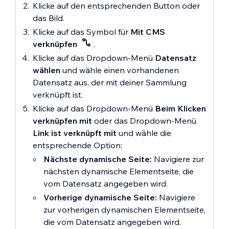
ein Bild in der Galerie geklickt haben.
Klicke auf den entsprechenden Button oder
aufgeführt ist.
Linkquelle aus.
Befolge den nächsten optionalen
das Bild.
nofollow:
Teile
Schritt, wenn du möchtest, dass
Klicke auf das Symbol für
Mit CMS
Wiederhole diese Schritte, um weitere
Suchmaschinen mit, den Link
Besucher auf ein Galeriebild klicken
verknüpfen
.
Spalten zu verknüpfen.
zu ignorieren.
und direkt zu der dynamischen
Klicke auf das Dropdown-Menü
Datensatz
Elementseite gelangen.
gesponsert:
Markiere den
wählen
und wähle einen vorhandenen
Link als gesponsert.
(Optional) Lege fest, dass sich der
Erfahre hier mehr über
das Verbinden
Datensatz aus, der mit deiner Sammlung
Link öffnet, wenn Besucher auf das
(Optional) Klicke auf das
von Tabellen mit CMS-Sammlungen
.
verknüpft ist.
Galeriebild klicken:
Dropdown-Menü
Label ist
Klicke auf das Dropdown-Menü
Beim Klicken
verknüpft mit
und wähle ein Feld
Klicke auf dem Pro-Gallery-Element
verknüpfen mit
oder das Dropdown-Menü
aus, um es als dynamischen Text
auf
Einstellungen
.
Link ist verknüpft mit
und wähle die
auf dem Button zu verwenden, der
Klicke auf das Dropdown-Menü
entsprechende Option:
sich je nach Sammlungselement
unter
Beim Anklicken:
Nächste dynamische Seite:
Navigiere zur
ändert.
Wähle
Ein Link wird geöffnet
.
nächsten dynamische Elementseite, die
Tipp:
Alternativ kannst du
vom Datensatz angegeben wird.
statischen Text auf dem Button
Vorherige dynamische Seite:
Navigiere
verwenden, indem du auf den
Erfahre hier mehr über
das Verbinden
zur vorherigen dynamischen Elementseite,
Button klickst und
Text ändern
von Pro Galleries mit CMS-Sammlungen
.
die vom Datensatz angegeben wird.
auswählst.