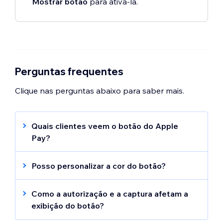
Mostrar botão
para ativá-la.
Perguntas frequentes
Clique nas perguntas abaixo para saber mais.
Quais clientes veem o botão do Apple
Pay?
O botão Apple Pay é exibido para os
clientes que usam o Safari no iOS 11 ou
Posso personalizar a cor do botão?
macOS Sierra ou superior. No momento, o
Você pode personalizar a cor do botão na
Apple Pay não está disponível nos
página de produto e na página do carrinho,
Como a autorização e a captura afetam a
seguintes apps mobile:
Spaces by Wix
,
Fit
mas não na página de checkout.
exibição do botão?
by Wix
ou no
seu próprio app mobile nativo
.
No momento, não é possível autorizar e