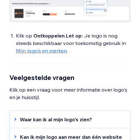
Klik op
Ontkoppelen
.
Let op:
Je logo is nog
steeds beschikbaar voor toekomstig gebruik in
Mijn logo's en merken
.
Veelgestelde vragen
Klik op een vraag voor meer informatie over logo's
en je huisstijl.
Waar kan ik al mijn logo's zien?
Je hebt toegang tot al je bestaande logo's
via
Mijn logo's en huisstijl
.
Kan ik mijn logo aan meer dan één website