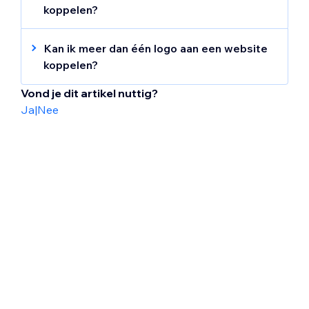
koppelen?
Nee. Het is slechts mogelijk om een logo aan
één website te koppelen.
Kan ik meer dan één logo aan een website
koppelen?
Nee. Het is slechts mogelijk om één logo aan
Vond je dit artikel nuttig?
een website te koppelen.
Ja
|
Nee