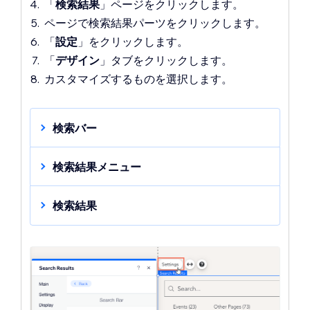
「
検索結果
」ページをクリックします。
ページで
検索結果
パーツをクリックします。
「
設定
」をクリックします。
「
デザイン
」タブをクリックします。
カスタマイズするものを選択します。
検索バー
検索結果ページの検索バーをカスタマイズ
します。検索バーを使用すると、訪問者は
検索結果メニュー
ページをスクロールすることなく、素早く
検索語句がサイト内のどこにあったか
他のものを検索することができます。
（例：ページ、ストア）を表示する検索結
検索結果
果メニューをカスタマイズします。
ページの検索結果セクションのリストをカ
「
検索バー
」
をクリックし、以下のオプシ
スタマイズします。
ョンをカスタマイズします：
「
検索結果メニュー
」をクリックし、以下
背景の不透明度・色
：カラーボックス
のオプションを使用してカスタマイズしま
「
検索結果
」をクリックし、以下のオプシ
をクリックして検索バーの背景色を選
す：
ョンをカスタマイズします：
択し、スライダーをドラッグして不透
テキストフォント・色
：カラーボック
検索結果
：該当するテキスト横のカラ