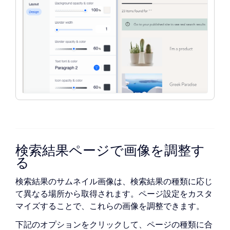
明度を調整します。
スをクリックしてテキストの色を選択
ーボックスをクリックして色を選択
枠線の太さ
：スライダーをドラッグし
し、テキストフィールドをクリックし
し、テキストフィールドをクリックし
て、枠線の太さを調整します。
てフォント、サイズ、書式を調整しま
てフォント、サイズ、書式を調整しま
枠線の不透明度・色
：カラーボックス
す。
す。
をクリックして検索バーの枠線の色を
枠線の不透明度・色
：カラーボックス
ページ送り
：検索結果ページの下部に
選択し、スライダーをドラッグして不
をクリックして枠線の色を選択し、ス
あるページ送りバーを以下のオプショ
透明度を調整します。
ライダーをドラッグして不透明度を調
ンでカスタマイズします：
テキストフォント・色
：カラーボック
整します。
テキストフォント・色
：該当するテ
スをクリックしてテキストの色を選択
選択された枠線の色
：カラーボックス
キスト横のカラーボックスをクリッ
し、テキスト欄をクリックしてフォン
をクリックしてメニューアイテムが選
クして色を選択し、テキストフィー
ト、サイズ、書式を調整します。
択された際の枠線の色を選択します。
ルドをクリックしてフォント、サイ
アイコンの不透明度・色
：カラーボッ
検索結果ページで画像を調整す
ズ、書式を調整します。
クスをクリックしてアイコンの色を選
る
選択したテキストの色
：カラーボッ
択し、スライダーをドラッグして不透
クスをクリックして、ページ送りバ
明度を調整します。
検索結果のサムネイル画像は、検索結果の種類に応じ
ーで選択したページのテキスト色を
て異なる場所から取得されます。ページ設定をカスタ
選択します。
マイズすることで、これらの画像を調整できます。
テキストのハイライト
：以下のオプシ
下記のオプションをクリックして、ページの種類に合
ョンを使用して、検索結果ページでハ