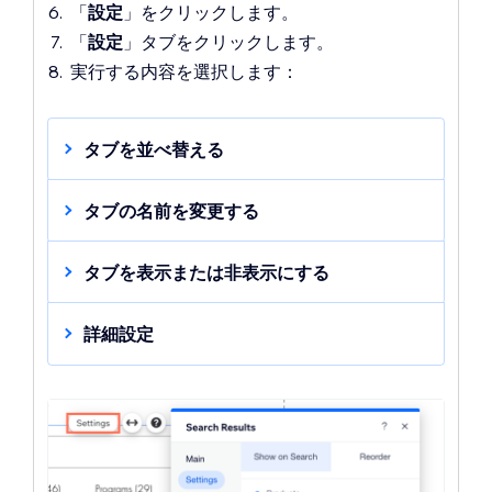
「
設定
」をクリックします。
「
設定
」タブをクリックします。
実行する内容を選択します：
タブを並べ替える
「
並び替え
」をクリックします。
タブの名前を変更する
カテゴリータブをクリック＆ドラッグ
し、結果ページの順序を変更します。
「
検索結果に表示
」をクリックしま
タブを表示または非表示にする
す。
該当するカテゴリー（例：その他のペ
「
検索結果に表示
」をクリックしま
詳細設定
ージ）横の「
編集
」
アイコン
をクリ
す。
ックします。
該当するカテゴリー（例：「その他の
「
検索結果に表示
」をクリックしま
「
ラベルのテキストを変更
」下でタブ
ページ」など）横のトグル
を有効また
す。
の名前を変更します。
は無効にして、特定のカテゴリーを表
「
非表示のページを表示（SEO）
」ト
示または非表示にします。
グルを有効または無効にして、非表示
のページを表示または非表示にしま