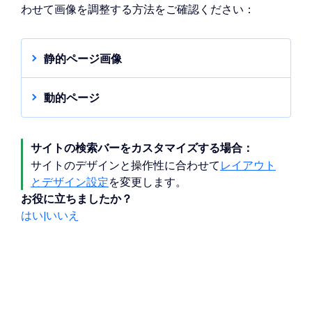
わせて画像を調整する方法をご確認ください：
イライトされたテキストの表示方法を
調整します：
ハイライトの色
：カラーピッカーを
静的ページ画像
クリックしてハイライトの色を選択
静的ページ（Wix アプリや CMS に接続されて
し、スライダーをドラッグして不透
いない通常のサイトページ）は、検索結果の
明度を調整します。
動的ページ
「
その他のページ
」タブに表示されます。静
動的ページのサムネイル画像は、ページの
フォントの色・スタイル
：カラーピ
的ページの画像には、そのページの SNS シェ
SEO 設定の画像フィールドから取得されま
ッカーをクリックしてフォントの色
ア設定で指定した画像が使用されます。
サイトの検索バーをカスタマイズする場合：
す。「
フィールドを追加
」をクリックする
を選択し、テキストに太字、斜体、
と、サムネイル画像を設定できます。
サイトのデザインと操作性に合わせて
レイアウト
または下線を追加します。
注意
：このタブを表示するには、エディタの
とデザイン設定
を変更します。
「
検索結果に表示
」の設定で有効にする必要
お役に立ちましたか？
があります。
はい
|
いいえ
ページの SNS シェア設定を変更する方法は、
以下をご覧ください：
Wix エディタ
Wix Studio エディタ
Wix Harmony エディタ