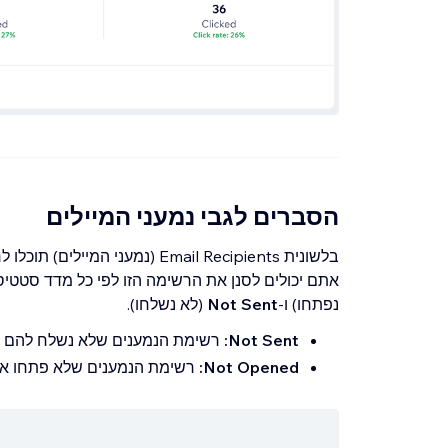
Spam Complaints:
מדד זה מתייחס למ
חשוב להיצמד תמיד לשיטות המומלצות לשי
המיילים כספאם
.
הסברים לגבי נמעני המיילים
בלשונית Email Recipients (נמע
אתם יכולים לסנן את הרשימה הזו לפי כל מדד סטטיסט
נפתחו) ו-
Not Sent
(לא נשלחו).
Not Sent:
רשימת הנמענים שלא נשלח להם מ
Not Opened:
רשימת הנמענים שלא פתחו את 