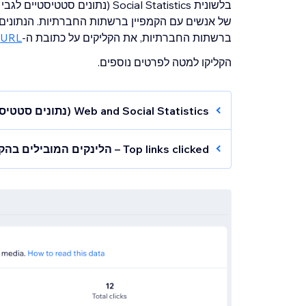
בלשונית Social Statistics (נתו
של אנשים עם הקמפיין ברשתות החברתיות. הנתונים 
ברשתות החברתיות, את הקליקים על כתובת ה-
URL של הקמפיין
הקליקו למטה לפרטים נוספים.
Web and Social Statistics (נתונים סטטיסטיים לגבי האינטרנט והרשתות החברתיות)
במקטע הזה תוכלו לראות איך קמפיין המיילים
Top links clicked – הלינקים המובילים בהקלקות
מעקב משולב אחרי צפיות וקליקים בקמפיין יעזו
הנתונים האלה מציגים את מספר הקליקים הייחוד
Total views:
המספר הכולל של הצפיות ב
יכול לספק תובנות שיעזרו לכם באופטימיזציה של
Total clicks:
המספר הכולל של הקליקים 
טיפ:
לתובנות נוספות ודוחות שיווק מפורטים,
עברו א
הערה:
הנתונים עבור סך הצפיות וסך הקליקים אי
יותר מפעם אחת.