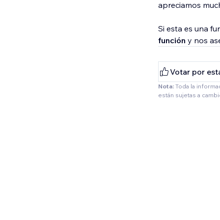
apreciamos much
Si esta es una fu
función
y nos as
Votar por est
Nota:
Toda la informa
están sujetas a camb