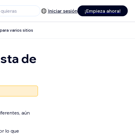
Iniciar sesión
¡Empieza ahora!
para varios sitios
ista de
iferentes, aún
or lo que