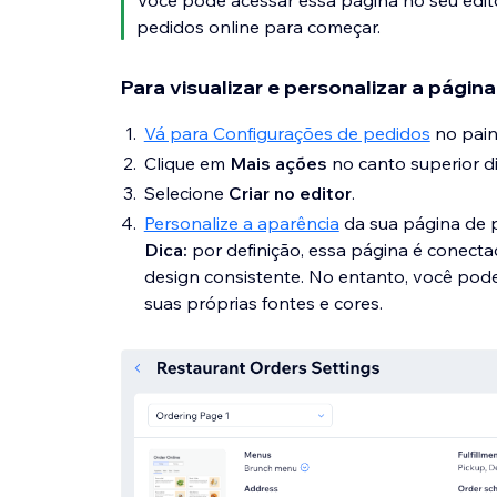
Você pode acessar essa página no seu edito
pedidos online para começar.
Para visualizar e personalizar a página
Vá para Configurações de pedidos
no paine
Clique em
Mais ações
no canto superior di
Selecione
Criar no editor
.
Personalize a aparência
da sua página de p
Dica:
por definição, essa página é conecta
design consistente. No entanto, você pode
suas próprias fontes e cores.