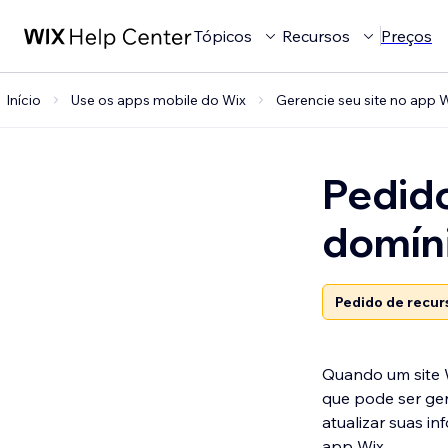
Tópicos
Recursos
Preços
Início
Use os apps mobile do Wix
Gerencie seu site no app 
Pedido
domíni
Pedido de recur
Quando um site W
que pode ser ger
atualizar suas i
app Wix.