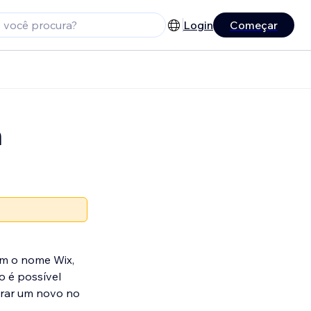
Login
Começar
m
om o nome Wix,
o é possível
prar um novo no