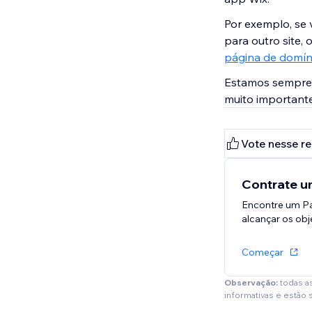
Por exemplo, se
para outro site,
página de domíni
Estamos sempre 
muito importante
Vote nesse r
Contrate um
Encontre um Pa
alcançar os obje
Começar
Observação:
todas a
informativas e estão 