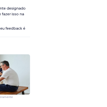
ente designado
 fazer isso na
seu feedback é
meramente