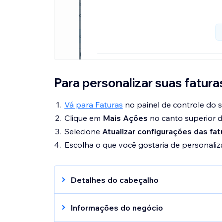
Para personalizar suas fatura
Vá para Faturas
no painel de controle do se
Clique em
Mais Ações
no canto superior di
Selecione
Atualizar configurações das fa
Escolha o que você gostaria de personaliza
Detalhes do cabeçalho
Personalize a aparência do cabeçalho da 
Nome e número do documento:
defin
Informações do negócio
direito da sua fatura e a numeração 
Os detalhes que você vê nessa seção sã