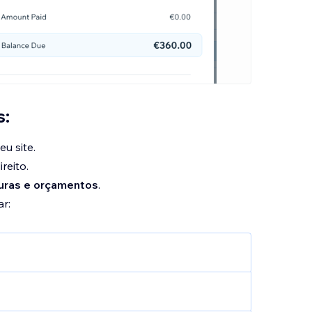
s:
u site.
reito.
turas e orçamentos
.
r:
fatura:
a o nome que aparece no canto superior
que aparece ao lado desse nome.
o retirados das
Informações do negócio
. Você