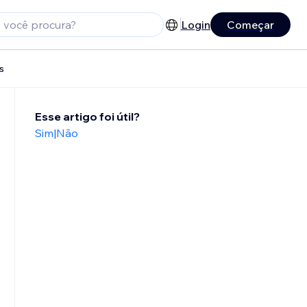
Login
Começar
s
Esse artigo foi útil?
Sim
|
Não