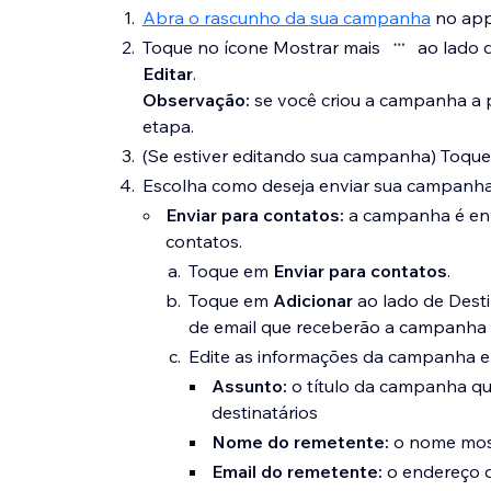
Abra o rascunho da sua campanha
no app
Toque no ícone Mostrar mais
ao lado 
Editar
.
Observação:
se você criou a campanha a 
etapa.
(Se estiver editando sua campanha) Toqu
Escolha como deseja enviar sua campanha
Enviar para contatos:
a campanha é envi
contatos.
Toque em
Enviar para contatos
.
Toque em
Adicionar
ao lado de Desti
de email que receberão a campanha 
Edite as informações da campanha 
Assunto:
o título da campanha qu
destinatários
Nome do remetente:
o nome most
Email do remetente:
o endereço d