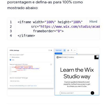
porcentagem e defina-as para 100% como
mostrado abaixo:
1
<iframe 
width
=
"100%"
 height=
"100%"
2
src
=
"https://www.wix.com/studio/academy
3
frameborder
=
"0"
4
</iframe>