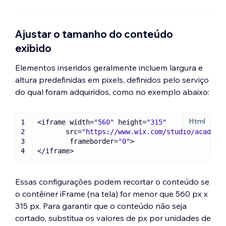
seu trecho de código, entre em contato
Observação:
alguns sites têm políticas de
diretamente com o provedor.
segurança que proíbem que eles sejam
incorporados em plataformas externas.
Ajustar o tamanho do conteúdo
Esses sites podem não aparecer no editor
exibido
ou no site online.
Elementos inseridos geralmente incluem largura e
altura predefinidas em pixels, definidos pelo serviço
do qual foram adquiridos, como no exemplo abaixo:
1
<iframe 
width
=
"560"
 height=
"315"
2
src
=
"https://www.wix.com/studio/academy
3
frameborder
=
"0"
4
</iframe>
Essas configurações podem recortar o conteúdo se
o contêiner iFrame (na tela) for menor que 560 px x
315 px. Para garantir que o conteúdo não seja
cortado, substitua os valores de px por unidades de