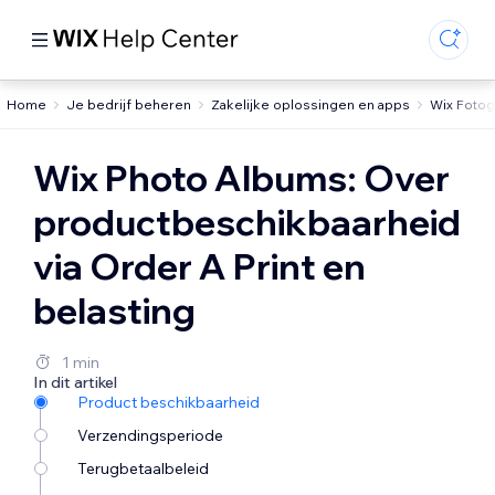
Home
Je bedrijf beheren
Zakelijke oplossingen en apps
Wix Fotog
Wix Photo Albums: Over
productbeschikbaarheid
via Order A Print en
belasting
1 min
In dit artikel
Product beschikbaarheid
Verzendingsperiode
Terugbetaalbeleid