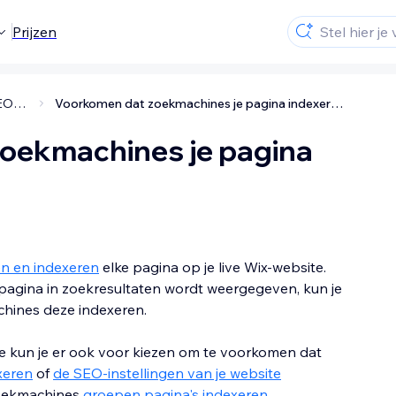
Prijzen
SEO-paginainstellingen
Voorkomen dat zoekmachines je pagina indexeren
oekmachines je pagina
en en indexeren
elke pagina op je live Wix-website.
eke pagina in zoekresultaten wordt weergegeven, kun je
chines deze indexeren.
e kun je er ook voor kiezen om te voorkomen dat
xeren
of
de SEO-instellingen van je website
zoekmachines
groepen pagina's indexeren
.