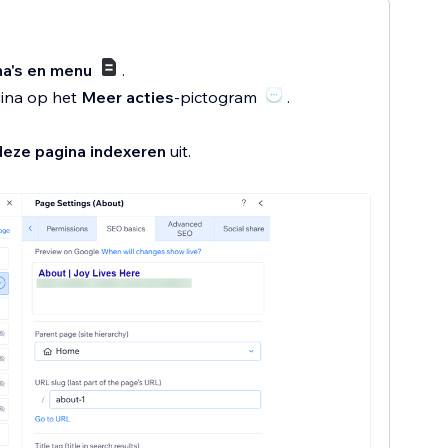
na's en menu
.
gina op het
Meer acties
-pictogram
.
deze pagina indexeren
uit.