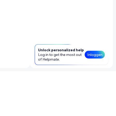
Unlock personalized help
Log in to get the most out
Inloggen
of Helpmate.