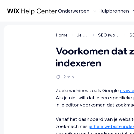
Onderwerpen
Hulpbronnen
Home
Je website promoten
SEO (word gevonden op Google)
Voorkomen dat z
indexeren
2 min
Zoekmachines zoals Google
crawl
Als je niet wilt dat je een specifi
in je editor voorkomen dat zoekma
Vanaf het dashboard van je websit
zoekmachines
je hele website inde
gebruiken om te voorkomen dat 