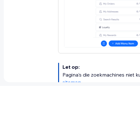
Let op:
Pagina's die zoekmachines niet ku
sitemap
.
Vond je dit artikel nuttig?
Ja
|
Nee