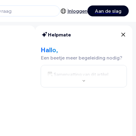
Inloggen
Aan de slag
Helpmate
Hallo,
Een beetje meer begeleiding nodig?
Samenvatting van dit artikel