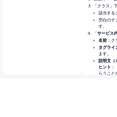
「クラス」
該当する
空白のテ
す。
「
サービス
名前
：ク
タグライ
ます。
説明文（
ヒント
：
らうこと
画像（オ
す。
サービス
ウンから
最大人数