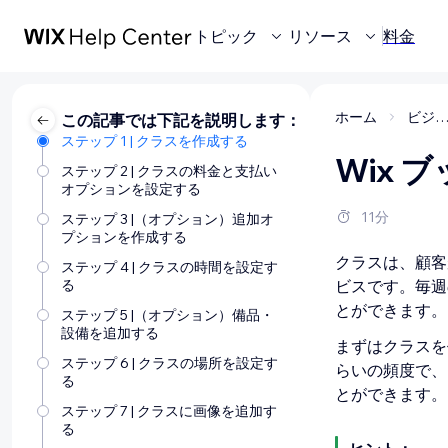
トピック
リソース
料金
ホーム
ビジネスの管
この記事では下記を説明します：
ステップ 1 | クラスを作成する
Wix
ステップ 2 | クラスの料金と支払い
オプションを設定する
11分
ステップ 3 |（オプション）追加オ
プションを作成する
クラスは、顧客
ステップ 4 | クラスの時間を設定す
る
ビスです。毎週
とができます。
ステップ 5 |（オプション）備品・
設備を追加する
まずはクラスを
ステップ 6 | クラスの場所を設定す
らいの頻度で、
る
とができます。
ステップ 7 | クラスに画像を追加す
る