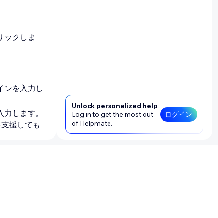
リックしま
インを入力し
Unlock personalized help
入力します。
Log in to get the most out
ログイン
of Helpmate.
を支援しても
像を追加しま
、ドロップダ