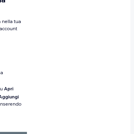
 nella tua
o account
cia
su
Apri
Aggiungi
 inserendo