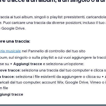
ccia ai tuoi album, singoli o playlist preesistenti, caricandola
e. Puoi caricare una traccia da diverse posizioni, incluso il tu
 Google Drive.
re una traccia:
eria musicale
nel Pannello di controllo del tuo sito
lbum, sul singolo o sulla playlist a cui vuoi aggiungere la trac
use su
+
Aggiungi tracce
e seleziona un'opzione:
uove tracce:
seleziona una traccia dal tuo computer e clicca 
a tracce:
seleziona i file esistenti da aggiungere o clicca su
+
aricali dal tuo computer, account Wix, Google Drive, Vimeo o
n file
giungi tracce