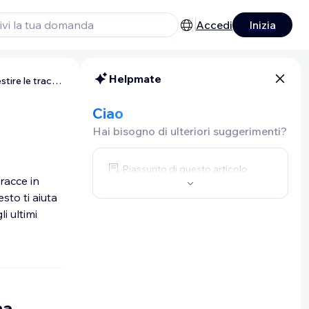
Accedi
Inizia
Helpmate
Wix Music: gestire le tracce
Ciao
Hai bisogno di ulteriori suggerimenti?
Riassunto di questo articolo
racce in
sto ti aiuta
i ultimi
na