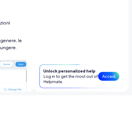
zioni
 genere, le
iungere.
Unlock personalized help
Log in to get the most out of
Accedi
Helpmate.