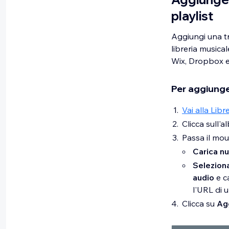
playlist
Aggiungi una tra
libreria musical
Wix, Dropbox e
Per aggiunge
Vai alla Libr
Clicca sull'a
Passa il mo
Carica n
Selezion
audio
e c
l'URL di u
Clicca su
Ag