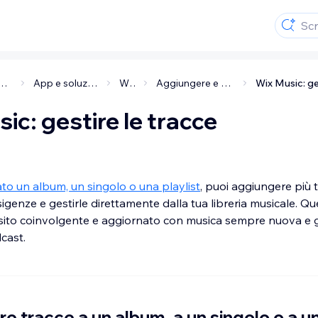
e la tua attività
App e soluzioni per i business
Wix Audio
Aggiungere e gestire la tua musica
ic: gestire le tracce
ato un album, un singolo o una playlist
, puoi aggiungere più t
sigenze e gestirle direttamente dalla tua libreria musicale. Que
sito coinvolgente e aggiornato con musica sempre nuova e gl
cast.
e tracce a un album, a un singolo o a u