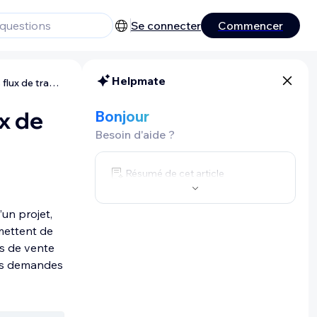
Se connecter
Commencer
Helpmate
Wix Contacts : Créer et gérer des flux de travail
ux de
Bonjour
Besoin d'aide ?
Résumé de cet article
’un projet,
mettent de
rs de vente
les demandes