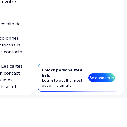
er votre
s pour
es afin de
gagement.
s colonnes
processus.
es contacts
 Les cartes
Unlock personalized
n contact
help
Se connecter
us avez
Log in to get the most
out of Helpmate.
isser et
ilisez le
ravail à