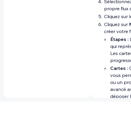
Sélectionne
livraiso
propre flux 
Réunion
Cliquez sur l
obtenir 
Cliquez sur
Membres
créer votre f
À faire :
Étapes :
L
qui repré
Les carte
progresse
Cartes :
C
vous per
ou un pro
avancé av
déposer l
Prochaine é
Après avoir cr
menu déroulan