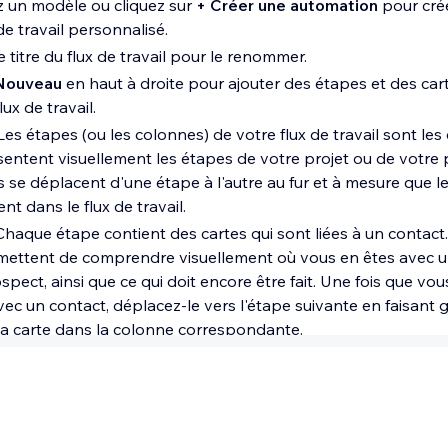
z un modèle ou cliquez sur
+ Créer une automation
pour cré
n en ligne.
de travail personnalisé.
s d'entreprise :
Planifiez et suivez les appels et les réunion
e titre du flux de travail pour le renommer.
plus de clients.
Nouveau
en haut à droite pour ajouter des étapes et des cart
 du site :
Organisez les membres du site et suivez leur en
lux de travail.
Gardez un œil sur vos contacts et où ils se trouvent.
es étapes (ou les colonnes) de votre flux de travail sont le
sentent visuellement les étapes de votre projet ou de votre 
s se déplacent d'une étape à l'autre au fur et à mesure que l
nt dans le flux de travail.
haque étape contient des cartes qui sont liées à un contact.
mettent de comprendre visuellement où vous en êtes avec u
spect, ainsi que ce qui doit encore être fait. Une fois que vo
ec un contact, déplacez-le vers l'étape suivante en faisant gl
a carte dans la colonne correspondante.
tape ?
éé votre flux de travail, il est automatiquement enregistré. Ut
t à côté du titre du flux de travail pour passer d'un flux de t