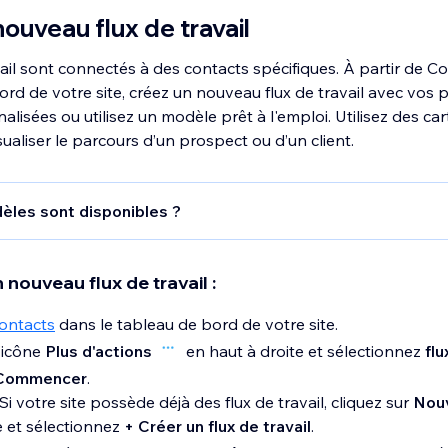
nouveau flux de travail
vail sont connectés à des contacts spécifiques. À partir de C
ord de votre site, créez un nouveau flux de travail avec vos 
lisées ou utilisez un modèle prêt à l'emploi. Utilisez des car
ualiser le parcours d’un prospect ou d’un client.
èles sont disponibles ?
ts de vente :
Suivez les prospects, les devis et les factures
les ventes.
 nouveau flux de travail :
sus d’embauche :
Suivez les CV, les entretiens et l’intégratio
nts.
ontacts
dans le tableau de bord de votre site.
 d’assistance et informatique :
Gérez votre service d’assista
l'icône
Plus d'actions
en haut à droite et sélectionnez
flu
 à la fin.
Commencer
.
du site Web :
Simplifiez le processus de conception de votre
Si votre site possède déjà des flux de travail, cliquez sur
Nou
gérez les prospects.
e et sélectionnez
+ Créer un flux de travail
.
e en ligne :
Gérez les commandes, les paiements, l'expédition