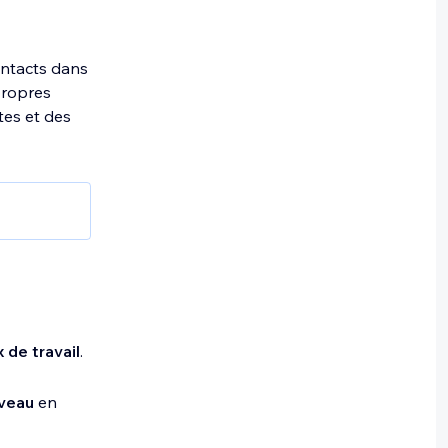
ontacts dans
propres
tes et des
 pour
n des
nce, de la
x de travail
.
 site
veau
en
 et la