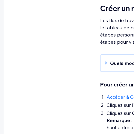
Créer un 
Les flux de tra
le tableau de b
étapes personna
étapes pour vis
Quels mod
Prospec
fermer 
Pour créer un
Proces
postula
Accéder à C
Service
Cliquez sur 
demande
Cliquez sur
Design 
Remarque :
Web et 
haut à droit
Boutiqu