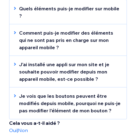
Quels éléments puis-je modifier sur mobile
?
Lorsque vous modifiez en déplacement,
vous pouvez modifier le texte, les images,
Comment puis-je modifier des éléments
mettre à jour les liens et
plus
.
qui ne sont pas pris en charge sur mon
appareil mobile ?
Visitez votre Éditeur de bureau pour
découvrir la gamme complète de
J'ai installé une appli sur mon site et je
fonctionnalités de modification.
souhaite pouvoir modifier depuis mon
appareil mobile, est-ce possible ?
Les applis telles que Wix Réservations et Wix
Restaurants peuvent être modifiées à partir
Je vois que les boutons peuvent être
de l'appli
Wix Owner
.
modifiés depuis mobile, pourquoi ne puis-je
pas modifier l'élément de mon bouton ?
Sur mobile, il est possible de modifier le
Cela vous a-t-il aidé ?
texte des boutons Texte et icône
Oui
|
Non
uniquement. Tout autre
type de bouton
n'est