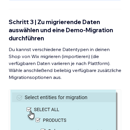
Wähle einen Herkunftswarenkorb aus (d.
h. die Plattform, von der aus du migrieren
möchtest).
Schritt 3 | Zu migrierende Daten
Gib die URL deines Shops ein (z. B.
auswählen und eine Demo-Migration
http://beispielshop.deineplattform.com).
durchführen
Gib die Informationen ein, die für den
Zugriff auf deine Plattform benötigt
Du kannst verschiedene Datentypen in deinen
werden.
Shop von Wix migrieren (importieren) (die
Hinweis:
Jede Plattform erfordert
verfügbaren Daten variieren je nach Plattform).
unterschiedliche Informationen. Shopify
Wähle anschließend beliebig verfügbare zusätzliche
benötigt zum Beispiel ein API-Passwort.
Migrationsoptionen aus.
Folge den Anweisungen auf der rechten
Seite des Tabs, um diesen Teil des
Prozesses abzuschließen.
Lasse Wix als ausgewählten
Zielwarenkorb
eingestellt.
Klicke auf
Einheiten auswählen
.