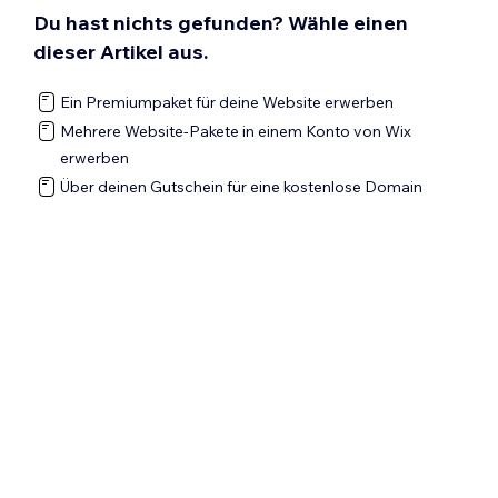
Domain bei Wix verwendet werden.
Du hast nichts gefunden? Wähle einen
leistungsstarke und maßgeschneiderte
Lösungen. Über das exklusive
Multi-Site-
dieser Artikel aus.
Dashboard
können Unternehmen auf
Effizienz-Tools auf Kontoebene zugreifen.
Ein Premiumpaket für deine Website erwerben
Dazu gehören eine zentrale
Mehrere Website-Pakete in einem Konto von Wix
Bestandsverwaltung, Kontodaten,
erwerben
Marketing-Tools und vieles mehr. Erfahre
Über deinen Gutschein für eine kostenlose Domain
hier mehr über
unsere Enterprise-Lösung
.