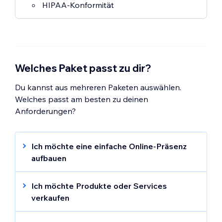
HIPAA-Konformität
Welches Paket passt zu dir?
Du kannst aus mehreren Paketen auswählen.
Welches passt am besten zu deinen
Anforderungen?
Ich möchte eine einfache Online-Präsenz
aufbauen
Wenn du eine einfache Online-Präsenz
einrichten möchtest und eine einfache,
Ich möchte Produkte oder Services
ansprechende Website ohne Branding von
verkaufen
Wix suchst, ist das
Light-
Paket ideal für dich.
Wenn du robuste Business-Features wie E-
Mit ihm erhältst du eine benutzerdefinierte
Commerce und Zahlungsabwicklung