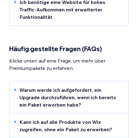
Ich benötige eine Website für hohes
Domain. Außerdem enthält es wesentliche
benötigst, solltest du dich für die
Traffic-Aufkommen mit erweiterter
Funktionen, die dir den Einstieg erleichtern.
Premiumpakete
Core
oder
Business
Funktionalität
entscheiden. In diesen Paketen ist eine
Für Unternehmen mit hohem Traffic-
eigene Domain für dich enthalten sowie eine
Aufkommen, die benutzerdefinierte
Reihe von Marketing-Tools, die dir dabei
Funktionen und Skalierbarkeit benötigen, ist
helfen, dein Online-Business effektiv zu
das Premiumpaket
Business Elite
die beste
Häufig gestellte Fragen (FAQs)
verwalten und voranzubringen.
Wahl. Es bietet erweiterte Funktionen,
Klicke unten auf eine Frage, um mehr über
unterstützt mehrere Websites in
Premiumpakete zu erfahren.
verschiedenen Sprachen und Währungen
und beinhaltet für eine verbesserte
Performance die Möglichkeit
Warum werde ich aufgefordert, ein
benutzerdefinierter API-Lösungen.
Upgrade durchzuführen, wenn ich bereits
ein Paket erworben habe?
Da verschiedene Pakete unterschiedliche
Funktionen bieten, kann es passieren, dass
Kann ich auf alle Produkte von Wix
du versuchst, eine Funktion zu verwenden,
zugreifen, ohne ein Paket zu erwerben?
die nicht in deinem Paket enthalten ist. Wenn
Kostenlose Websites von Wix bieten Zugriff