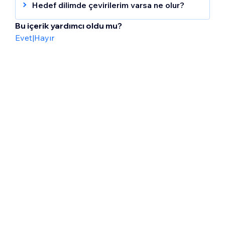
işler. Yani dosya başına yalnızca bir hedef dili
Hedef dilimde çevirilerim varsa ne olur?
dışa aktarabilirsiniz.
Dışa aktarılan dosyada, varsa, hedef dilde
Bu içerik yardımcı oldu mu?
mevcut çeviriler de bulunur. Bu, CSV
Evet
|
Hayır
dosyanızın hedef dilinizde hem yeni hem de
mevcut çevirileri içereceği anlamına gelir.