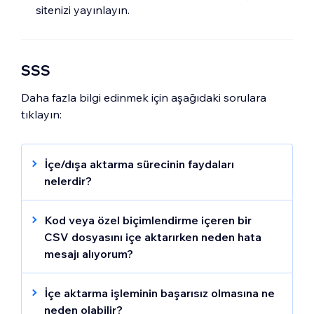
sitenizi yayınlayın.
SSS
Daha fazla bilgi edinmek için aşağıdaki sorulara
tıklayın:
İçe/dışa aktarma sürecinin faydaları
nelerdir?
İçeriğinizi çeviri amacıyla içe ve dışa
aktarmanın çeşitli avantajları vardır, ancak
Kod veya özel biçimlendirme içeren bir
genel olarak asıl fayda, içeriği kendiniz
CSV dosyasını içe aktarırken neden hata
çevirmek veya başka birine göndermek
mesajı alıyorum?
isteyip istemediğinize (rahatlık seviyenize
Zengin içerikli alanlar gibi bazı alanlar verileri
göre) karar vermenizdir.
JSON nesneleri olarak saklar. Bu alanların
İçe aktarma işleminin başarısız olmasına ne
doğrudan CSV içinde düzenlenmesi
neden olabilir?