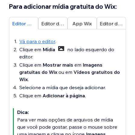
Para adicionar mídia gratuita do Wix:
Editor Wix
Editor do Wix Studio
App Wix
Editor do Wix Harmony
Vá para o editor
.
Clique em
Mídia
no lado esquerdo do
editor.
Clique em
Mostrar mais
em
Imagens
gratuitas do Wix
ou em
Vídeos gratuitos do
Wix
.
Selecione a mídia que deseja adicionar.
Clique em
Adicionar à página
.
Dica:
Para ver mais opções de arquivos de mídia
que você pode gostar, passe o mouse sobre
uma imagem e clique no ícone
Imagens