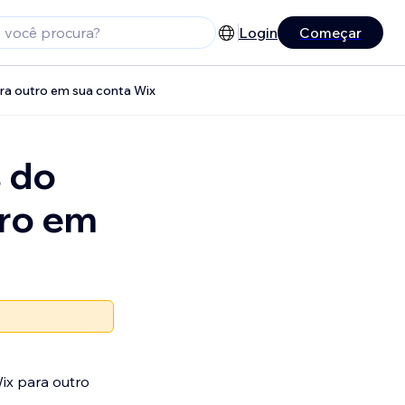
Login
Começar
ara outro em sua conta Wix
s do
tro em
ix para outro