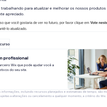
trabalhando para atualizar e melhorar os nossos produtos
te apreciado.
o que você gostaria de ver no futuro, por favor clique em 
Vote nest
ntê-lo atualizado.
ecurso
 profissional
rceiro Wix que pode ajudar você a
tivos do seu site.
s informações, incluindo recursos planejados e estimativas de tempo, são 
sujeitas a alterações ou cancelamento a qualquer momento, a critério do Wix.