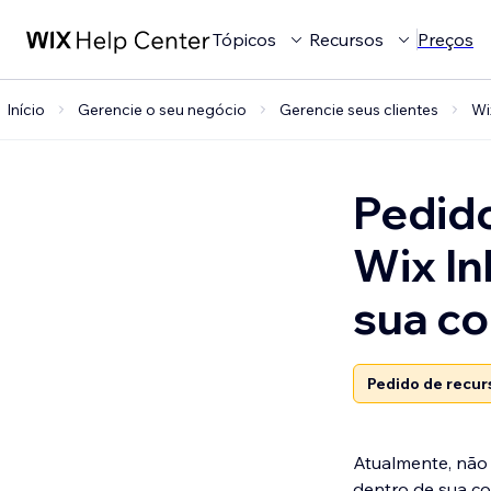
Tópicos
Recursos
Preços
Início
Gerencie o seu negócio
Gerencie seus clientes
Wi
Pedido
Wix In
sua co
Pedido de recur
Atualmente, não 
dentro de sua c