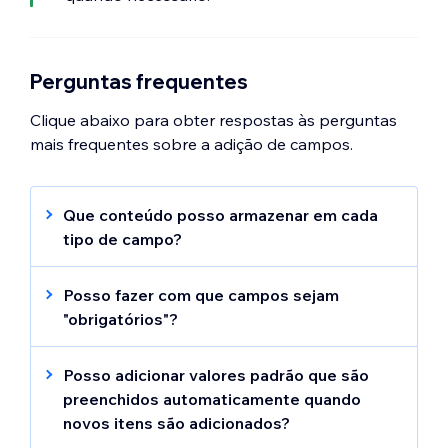
Perguntas frequentes
Clique abaixo para obter respostas às perguntas
mais frequentes sobre a adição de campos.
Que conteúdo posso armazenar em cada
tipo de campo?
O tipo de campo que você escolher
determina que tipo de conteúdo que você
Posso fazer com que campos sejam
pode armazenar no campo. Escolha entre
"obrigatórios"?
os seguintes tipos de campo do CMS:
Sim. Você pode definir um campo de coleção
como obrigatório para que novos itens não
Posso adicionar valores padrão que são
Essencial:
possam ser salvos se o campo estiver em
preenchidos automaticamente quando
Texto:
armazena texto simples para
branco.
novos itens são adicionados?
usar com títulos, descrições e outros
Sim. Você pode adicionar valores padrão