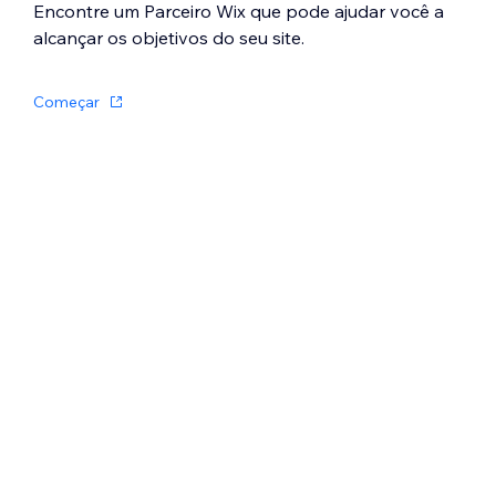
Email:
armazena endereços de email.
Encontre um Parceiro Wix que pode ajudar você a
Esse campo garante que o endereço
alcançar os objetivos do seu site.
esteja em um formato válido para que
os links funcionem corretamente. Você
Começar
pode conectá-lo a botões para
permitir que os visitantes enviem
emails com um clique.
Número:
armazena dados numéricos
para diversos fins (por exemplo:
quantidade, preço, dimensões).
Booleano:
armazene valores
numéricos "true" ou "false" que
aparecem como caixas de seleção nos
campos da coleção.
Cor:
salve os números HEX que
representam cores. Você pode usar as
cores em elementos de texto, botões e
backgrounds de seção conectados.