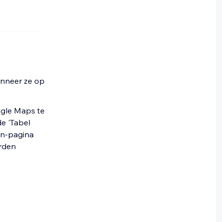
anneer ze op
ogle Maps te
de 'Tabel
en-pagina
arden