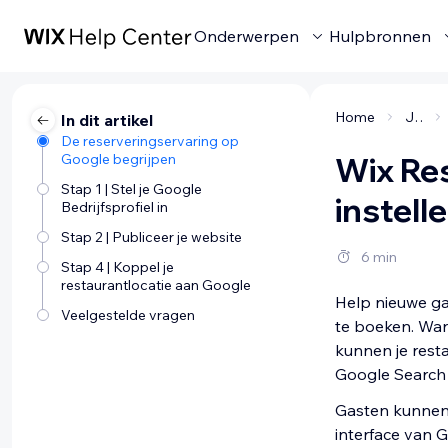
Onderwerpen
Hulpbronnen
Home
Je bedrijf beheren
In dit artikel
De reserveringservaring op
Google begrijpen
Wix Res
Stap 1 | Stel je Google
instell
Bedrijfsprofiel in
Stap 2 | Publiceer je website
6 min
Stap 4 | Koppel je
restaurantlocatie aan Google
Help nieuwe ga
Veelgestelde vragen
te boeken. Wann
kunnen je rest
Google Search
Gasten kunnen 
interface van G