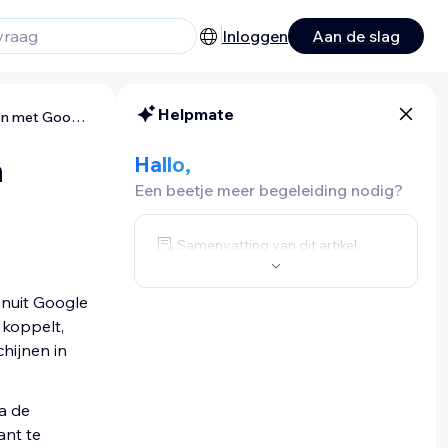
Inloggen
Aan de slag
Helpmate
Wix Restaurants: Tafelreserveringen instellen met Google
n
Hallo,
Een beetje meer begeleiding nodig?
Samenvatting van dit artikel
anuit Google
 koppelt,
hijnen in
a de
ant te