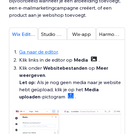
bijvoorbeeld wanneer je een afbeelding toevoegt,
een e-mailmarketingcampagne creëert, of een
product aan je webshop toevoegt.
Wix Editor
Studio Editor
Wix-app
Harmony-editor
Ga naar de editor
.
Klik links in de editor op
Media
.
Klik onder
Websitebestanden
op
Meer
weergeven
.
Let op:
Als je nog geen media naar je website
hebt geüpload, klik je op het
Media
uploaden
-pictogram
.