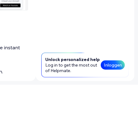
e instant
Unlock personalized help
Log in to get the most out
Inloggen
of Helpmate.
n.
 je doelen
oevoegen,