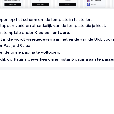
ppen op het scherm om de template in te stellen.
tappen variëren afhankelijk van de template die je kiest.
en template onder
Kies een ontwerp
.
t in die wordt weergegeven aan het einde van de URL voor j
er
Pas je URL aan
.
gende
om je pagina te voltooien.
Klik op
Pagina bewerken
om je Instant-pagina aan te passe
agina's aanpassen
pagina aan om ervoor te zorgen dat deze perfect aansluit bij
kunt blokken, social media-links en je persoonlijke inhoud t
ezen en instellingen aanpassen aan je behoeften.