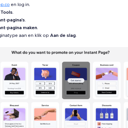
p.co
en log in.
p
Tools
.
ant-pagina's
.
ant-pagina maken
.
ginatype aan en klik op
Aan de slag
.