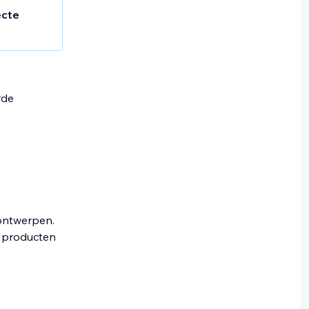
ecte
aar ze
voor
rde
ze een
toekomst,
t-pagina
ckets
ontwerpen.
, producten