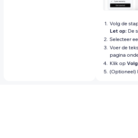
Volg de sta
Let op:
De s
Selecteer e
Voer de teks
pagina ond
Klik op
Vol
(Optioneel) 
Instant-p
Pas je Instant-
en je merk. Je 
het ontwerp ki