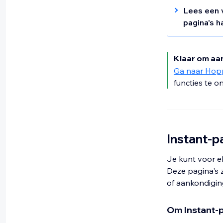
Lees een 
pagina's h
Christie h
haar Link 
Klaar om aan
Christie i
Ga naar Hop
outdoorar
functies te o
Instant-pa
Als onderd
wil ze rei
Instant-p
waarmee ze
voor haar 
Je kunt voor e
Deze pagina's 
of aankondiging
Om Instant-p