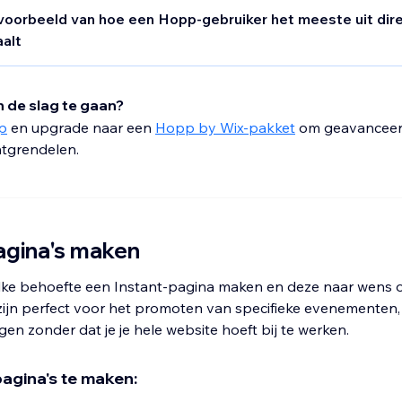
voorbeeld van hoe een Hopp-gebruiker het meeste uit dir
aalt
eeft een succesvolle reisnieuwsbrief en Instagram-account w
in Bio-pagina vermeldt.
 de slag te gaan?
s ook de nieuwste online ambassadeur voor een grote winkel 
p
en upgrade naar een
Hopp by Wix-pakket
om geavancee
tikelen. Om deze nieuwe samenwerking te promoten, maakt 
ntgrendelen.
gina met haar favoriete rugzakken, laarzen en tenten.
eel van Christie's plannen voor haar online bedrijf voor de 
sevenementen gaan organiseren. Ze maakt een aparte Instan
agina's maken
 haar publiek op een directe manier kan aanmelden voor ti
groepsreizen die ze zal organiseren.
lke behoefte een Instant-pagina maken en deze naar wens 
zijn perfect voor het promoten van specifieke evenementen
en zonder dat je je hele website hoeft bij te werken.
agina's te maken: