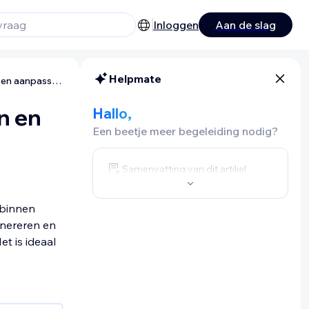
Inloggen
Aan de slag
Helpmate
Hopp by Wix: Instant-pagina's maken en aanpassen
n en
Hallo,
Een beetje meer begeleiding nodig?
Samenvatting van dit artikel
 binnen
enereren en
t is ideaal