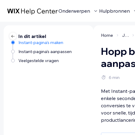
Onderwerpen
Hulpbronnen
Home
Je website promoten
In dit artikel
Instant-pagina's maken
Hopp b
Instant-pagina's aanpassen
aanpa
Veelgestelde vragen
6 min
Met Instant-pa
enkele seconde
conversies te 
voor snelle, ti
productlanceri