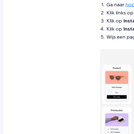
Ga naar
hop
Klik links o
Klik op
Inst
Klik op
Inst
Wijs een pa