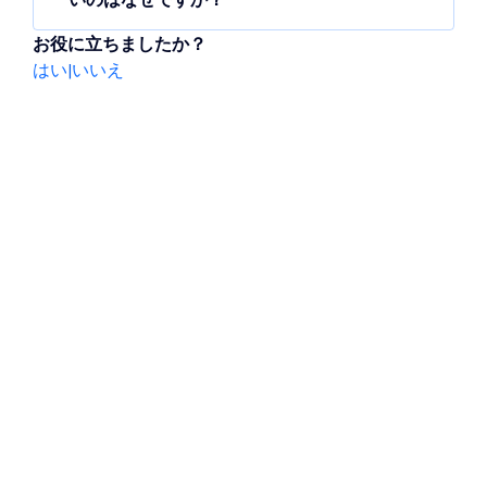
継続して問題が発生している場合は、ブラウ
新しいサイト、ページ、更新内容は、Google
ザのキャッシュを消去するか、シークレット
エディタ左上の「
Wix
」ドロップダウンを
お役に立ちましたか？
がクロールしてインデックスに登録する必要
モードでテストするか、サイトを再公開して
クリックします。
はい
|
いいえ
があるため、検索エンジンの検索結果に表示
みてください。
「
サイトアクション
」にマウスオーバー
されるまでに時間がかかることがあります。
し、「
サイトを非公開にする
」をクリック
Google や Bing などの検索エンジンがサイト
します。
をインデックスに登録しているかどうかを確
認するには、「site：」に続けてドメインの
URL を入力します。例：
「
site:
mystunningwebsite.com/」
ヒント
：サイトの
SEO
を最適化すると、検索
エンジンでのサイトの可視性を高めることが
できます。また、検索結果でのサイトのラン
キングも向上する可能性があります。