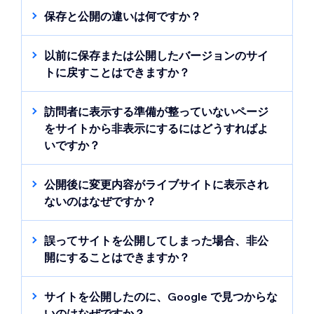
保存と公開の違いは何ですか？
保存すると編集内容が非公開で保存され、あ
なたとチームのメンバーのみがエディタでサ
以前に保存または公開したバージョンのサイ
イトを表示することができます。公開する
トに戻すことはできますか？
と、サイトにアクセスしたすべてのユーザー
いつでもサイトの以前のバージョンを復元し
に、サイトの最新バージョンが表示されま
て再度公開することができます。
サイトの以
訪問者に表示する準備が整っていないページ
す。
前のバージョンを表示・復元する方法はこち
をサイトから非表示にするにはどうすればよ
ら
いですか？
特定のページでまだ作業をしている場合は、
訪問者に表示できるようにするまで、
サイト
公開後に変更内容がライブサイトに表示され
メニューから削除する
ことができます。
ないのはなぜですか？
変更を加えた後、エディタで「
公開
」ボタン
他にも、ページにアクセスするための
パスワ
をクリックしたことを確認します。エディタ
誤ってサイトを公開してしまった場合、非公
ードを追加する
こともできます。
またはプレビューモードで保存した変更内容
開にすることはできますか？
は、公開するまでライブサイトには表示され
はい。永久的または一時的にサイトを非公開
ません。
にすることができます。サイトを非公開にす
サイトを公開したのに、Google で見つからな
る方法：
いのはなぜですか？