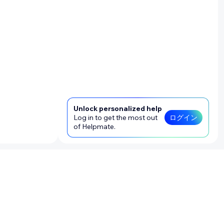
Unlock personalized help
Log in to get the most out
ログイン
of Helpmate.