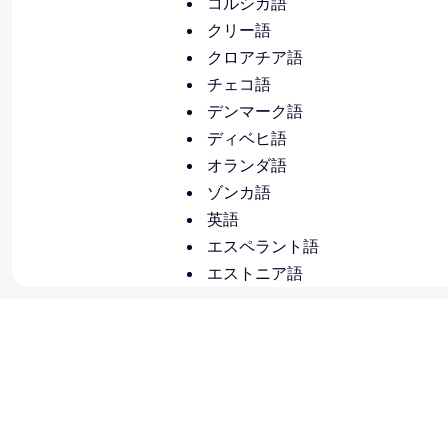
コルシカ語
クリー語
クロアチア語
チェコ語
デンマーク語
ディベヒ語
オランダ語
ゾンカ語
英語
エスペラント語
エストニア語
エウェ語
ファロー語
フィジー語
フィンランド語
フランス語
フラ語